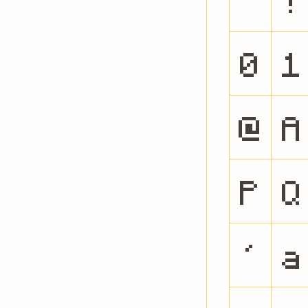
0
1
@
A
P
Q
`
a