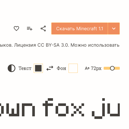
Скачать Minecraft 1.1
языков. Лицензия
CC BY-SA 3.0
. Можно использовать
Текст
Фон
72px
own fox ju