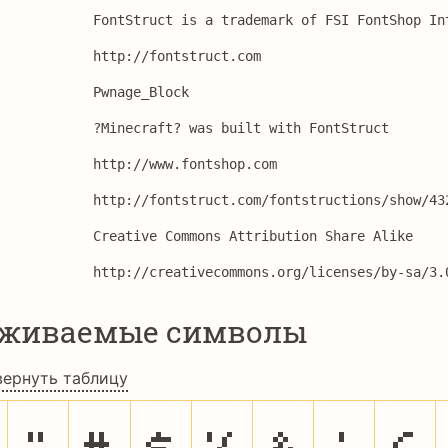
FontStruct is a trademark of FSI FontShop In
http://fontstruct.com
Pwnage_Block
?Minecraft? was built with FontStruct
http://www.fontshop.com
http://fontstruct.com/fontstructions/show/43
Creative Commons Attribution Share Alike
http://creativecommons.org/licenses/by-sa/3.
рживаемые символы
вернуть таблицу
"
#
$
%
&
'
(