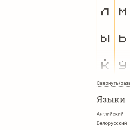
л
м
ы
ь
ќ
ў
Свернуть/раз
Языки
Английский
Белорусский