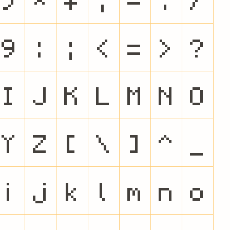
9
:
;
<
=
>
?
I
J
K
L
M
N
O
Y
Z
[
\
]
^
_
i
j
k
l
m
n
o