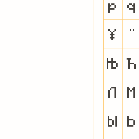
p
q
¥
¨
Њ
Ћ
Л
М
Ы
Ь