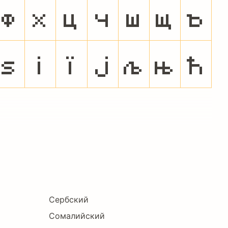
ф
х
ц
ч
ш
щ
ъ
ѕ
і
ї
ј
љ
њ
ћ
Сербский
Сомалийский