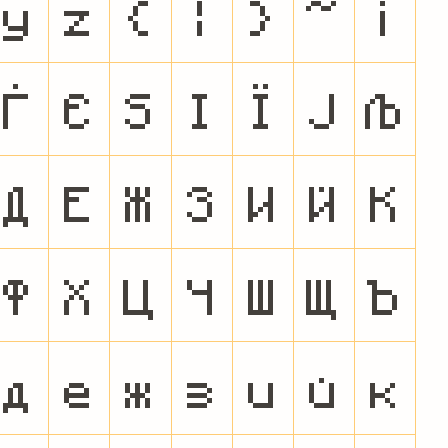
y
z
{
|
}
~
¡
Ѓ
Є
Ѕ
І
Ї
Ј
Љ
Д
Е
Ж
З
И
Й
К
Ф
Х
Ц
Ч
Ш
Щ
Ъ
д
е
ж
з
и
й
к