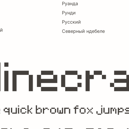
Руанда
Рунди
Русский
ий
Северный ндебеле