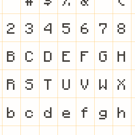
2
3
4
5
6
7
8
B
C
D
E
F
G
H
R
S
T
U
V
W
X
b
c
d
e
f
g
h