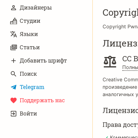
Дизайнеры
Copyrig
Студии
Copyright Pwn
Языки
Лиценз
Статьи
CC B
Добавить шрифт
Полны
Поиск
Creative Comm
Telegram
произведение
аналогичных у
Поддержать нас
Лицензи
УЧЁТНАЯ
Войти
ЗАПИСЬ
Права дост
Коммерчес