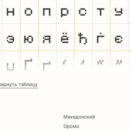
н
о
п
р
с
т
у
э
ю
я
ё
ђ
ѓ
є
џ
Ґ
ґ
‘
’
“
”
вернуть таблицу
Македонский
Оромо