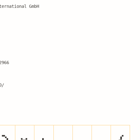
ternational GmbH
2966
0/
)
*
+
,
-
.
/