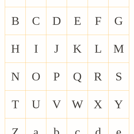
B
C
D
E
F
G
H
I
J
K
L
M
N
O
P
Q
R
S
T
U
V
W
X
Y
Z
a
b
c
d
e