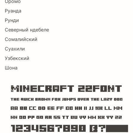
Оромо
Руанда
Рунди
Северный ндебеле
Сомалийский
Суахили
Узбекский
Шона