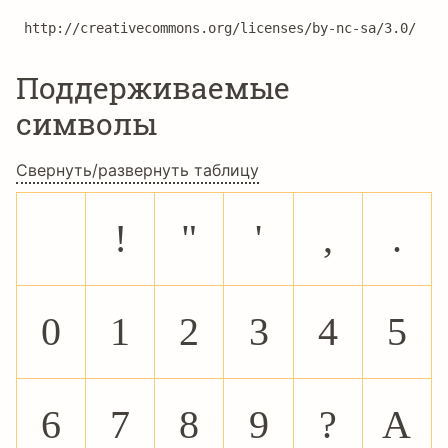
http://creativecommons.org/licenses/by-nc-sa/3.0/
Поддерживаемые
символы
Свернуть/развернуть таблицу
!
"
'
,
.
0
1
2
3
4
5
6
7
8
9
?
A