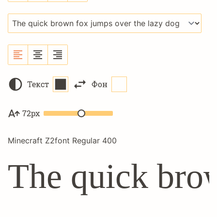
Текст
Фон
72px
Minecraft Z2font Regular 400
The quick brow