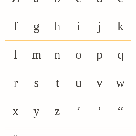
f
g
h
i
j
k
l
m
n
o
p
q
r
s
t
u
v
w
x
y
z
‘
’
“