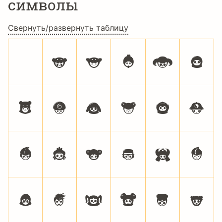
символы
Свернуть/развернуть таблицу
<
>
A
B
C
D
E
F
G
H
I
J
K
L
M
N
O
P
Q
R
S
T
U