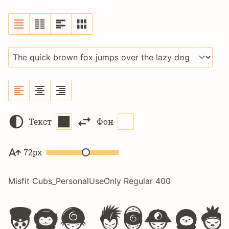
Текст
Фон
72px
Misfit Cubs_PersonalUseOnly Regular 400
The quic