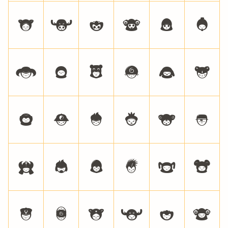
V
W
X
Y
Z
a
b
c
d
e
f
g
h
i
j
k
l
m
n
o
p
q
r
s
t
u
v
w
x
y