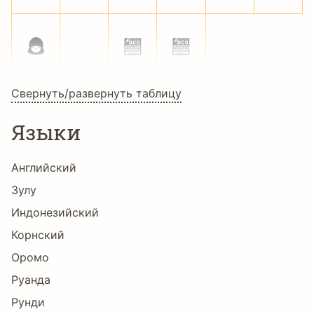
z
©
®
Свернуть/развернуть таблицу
Языки
Английский
Зулу
Индонезийский
Корнский
Оромо
Руанда
Рунди