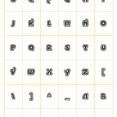
J
K
L
M
N
O
P
Q
R
S
T
U
V
W
X
Y
Z
[
\
]
^
_
a
b