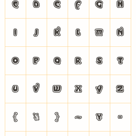
c
d
e
f
g
h
i
j
k
l
m
n
o
p
q
r
s
t
u
v
w
x
y
z
{
|
}
~
¥
‐