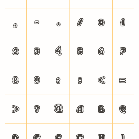
,
-
.
/
0
1
2
3
4
5
6
7
8
9
:
;
<
=
>
?
@
A
B
C
D
E
F
G
H
I