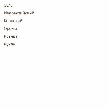
Зулу
Индонезийский
Корнский
Оромо
Руанда
Рунди
Северный ндебеле
Сомалийский
Суахили
Узбекский
Шона