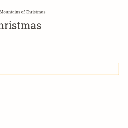
ountains of Christmas
hristmas