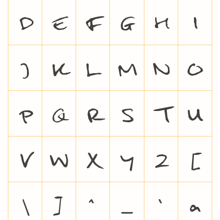
D
E
F
G
H
I
J
K
L
M
N
O
P
Q
R
S
T
U
V
W
X
Y
Z
[
\
]
^
_
`
a