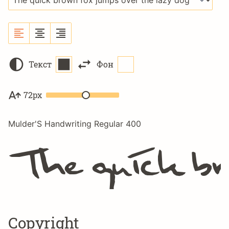
Текст
Фон
72px
Mulder'S Handwriting Regular 400
The quick br
Copyright