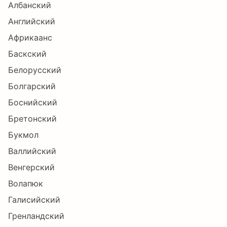
Албанский
Английский
Ĕ
ĕ
Ė
ė
Ę
ę
Африкаанс
Баскский
Ě
ě
Ĝ
ĝ
Ğ
ğ
Белорусский
Болгарский
Боснийский
Ġ
ġ
Ģ
ģ
Ĥ
ĥ
Бретонский
Букмол
Валлийский
Ħ
ħ
Ĩ
ĩ
Ī
ī
Венгерский
Волапюк
Галисийский
Ĭ
ĭ
Į
į
İ
ı
Гренландский