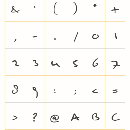
&
'
(
)
*
+
,
-
.
/
0
1
2
3
4
5
6
7
8
9
:
;
<
=
>
?
@
A
B
C