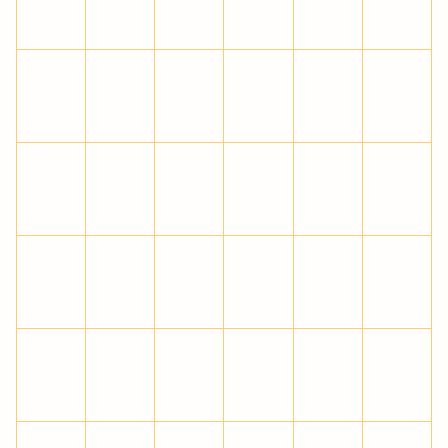
º
»
¼
½
¾
¿
À
Á
Â
Ã
Ä
Å
Æ
Ç
È
É
Ê
Ë
Ì
Í
Î
Ï
Ð
Ñ
Ò
Ó
Ô
Õ
Ö
×