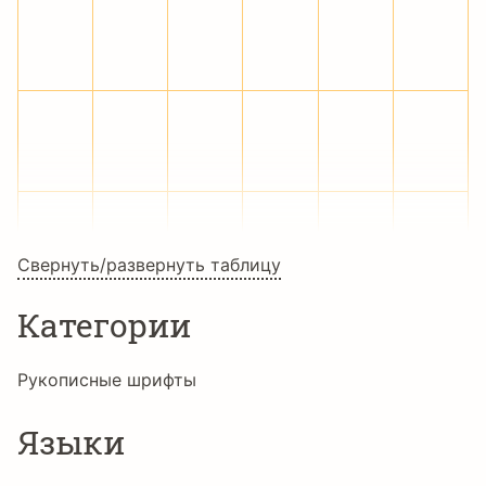
ö
÷
ø
ù
ú
û
ü
ý
þ
ÿ
Ā
ā
Ă
ă
Ą
ą
Ć
ć
Свернуть/развернуть таблицу
Категории
Ĉ
ĉ
Ċ
ċ
Č
č
Рукописные шрифты
Ď
ď
Đ
đ
Ē
ē
Языки