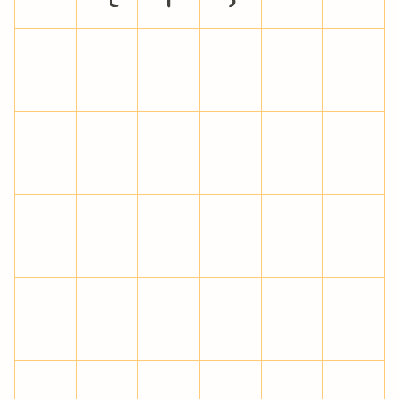
¡
¢
£
¥
¦
§
¨
©
«
¬
®
¯
°
±
²
³
´
µ
¶
·
¸
¹