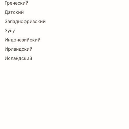
Греческий
Датский
Ĳ
ĳ
Ĵ
ĵ
Ķ
ķ
Западнофризский
Зулу
Индонезийский
ĸ
Ĺ
ĺ
Ļ
ļ
Ľ
Ирландский
Исландский
Испанский
ľ
Ŀ
ŀ
Ł
ł
Ń
Итальянский
Каталанский
Кечуанский
ń
Ņ
ņ
Ň
ň
ŉ
Кикуйю
Корнский
Латышский
Ŋ
ŋ
Ō
ō
Ŏ
ŏ