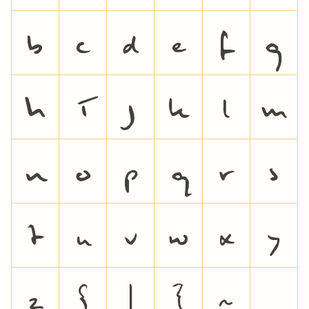
b
c
d
e
f
g
h
i
j
k
l
m
n
o
p
q
r
s
t
u
v
w
x
y
z
{
|
}
~