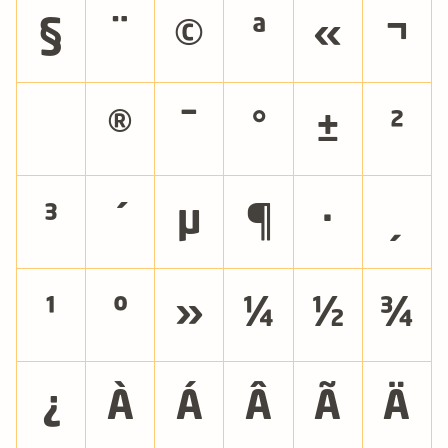
§
¨
©
ª
«
¬
®
¯
°
±
²
³
´
µ
¶
·
¸
¹
º
»
¼
½
¾
¿
À
Á
Â
Ã
Ä