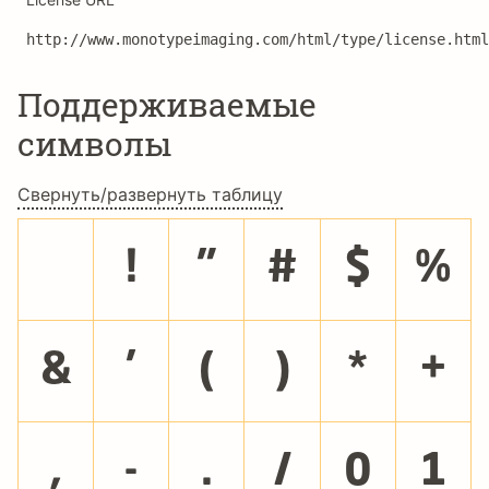
http://www.monotypeimaging.com/html/type/license.html
Поддерживаемые
символы
Свернуть/развернуть таблицу
!
"
#
$
%
&
'
(
)
*
+
,
-
.
/
0
1