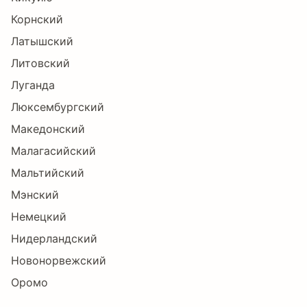
Корнский
ŕ
Ŗ
ŗ
Ř
ř
Ś
Латышский
Литовский
Луганда
ś
Ŝ
ŝ
Ş
ş
Š
Люксембургский
Македонский
Малагасийский
š
Ţ
ţ
Ť
ť
Ŧ
Мальтийский
Мэнский
ŧ
Ũ
ũ
Ū
ū
Ŭ
Немецкий
Нидерландский
Новонорвежский
ŭ
Ů
ů
Ű
ű
Ų
Оромо
Польский