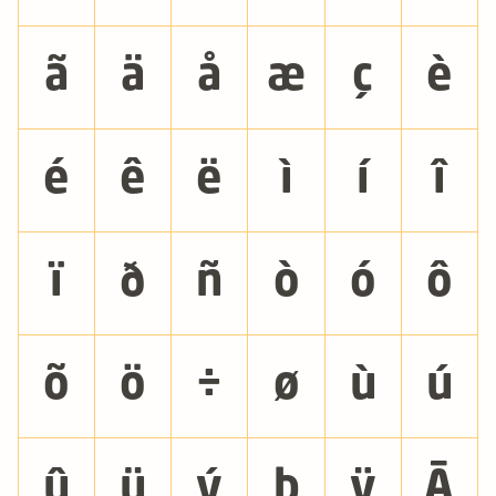
ã
ä
å
æ
ç
è
é
ê
ë
ì
í
î
ï
ð
ñ
ò
ó
ô
õ
ö
÷
ø
ù
ú
û
ü
ý
þ
ÿ
Ā