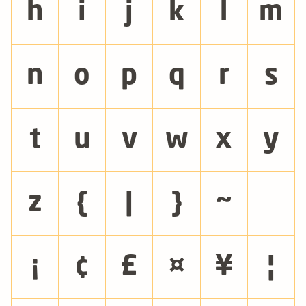
h
i
j
k
l
m
n
o
p
q
r
s
t
u
v
w
x
y
z
{
|
}
~
¡
¢
£
¤
¥
¦