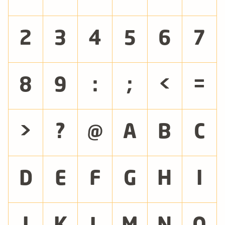
2
3
4
5
6
7
8
9
:
;
<
=
>
?
@
A
B
C
D
E
F
G
H
I