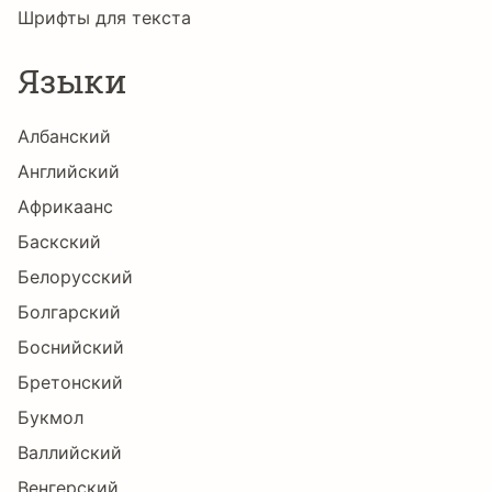
ę
Ě
ě
Ĝ
ĝ
Ğ
Шрифты для текста
Языки
ğ
Ġ
ġ
Ģ
ģ
Ĥ
Албанский
Английский
ĥ
Ħ
ħ
Ĩ
ĩ
Ī
Африкаанс
Баскский
Белорусский
ī
Ĭ
ĭ
Į
į
İ
Болгарский
Боснийский
Бретонский
ı
Ĳ
ĳ
Ĵ
ĵ
Ķ
Букмол
Валлийский
Венгерский