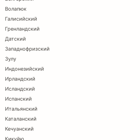
ķ
ĸ
Ĺ
ĺ
Ļ
ļ
Волапюк
Галисийский
Гренландский
Ľ
ľ
Ŀ
ŀ
Ł
ł
Датский
Западнофризский
Зулу
Ń
ń
Ņ
ņ
Ň
ň
Индонезийский
Ирландский
Исландский
ŉ
Ŋ
ŋ
Ō
ō
Ŏ
Испанский
Итальянский
Каталанский
ŏ
Ő
ő
Œ
œ
Ŕ
Кечуанский
Кикуйю