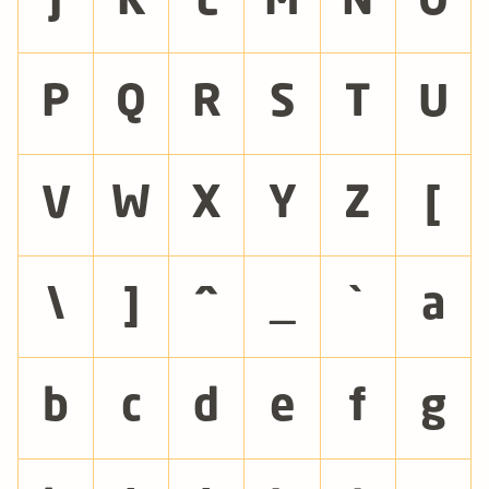
J
K
L
M
N
O
P
Q
R
S
T
U
V
W
X
Y
Z
[
\
]
^
_
`
a
b
c
d
e
f
g