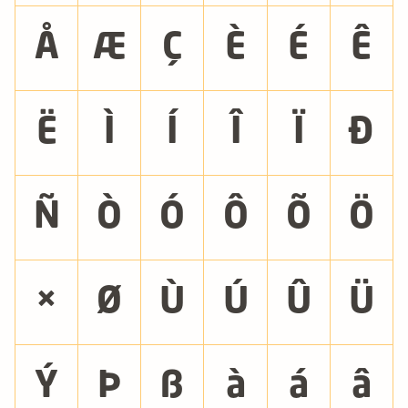
Å
Æ
Ç
È
É
Ê
Ë
Ì
Í
Î
Ï
Ð
Ñ
Ò
Ó
Ô
Õ
Ö
×
Ø
Ù
Ú
Û
Ü
Ý
Þ
ß
à
á
â