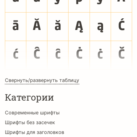
ā
Ă
ă
Ą
ą
Ć
ć
Ĉ
ĉ
Ċ
ċ
Č
Свернуть/развернуть таблицу
č
Ď
ď
Đ
đ
Ē
Категории
ē
Ĕ
ĕ
Ė
ė
Ę
Современные шрифты
Шрифты без засечек
Шрифты для заголовков