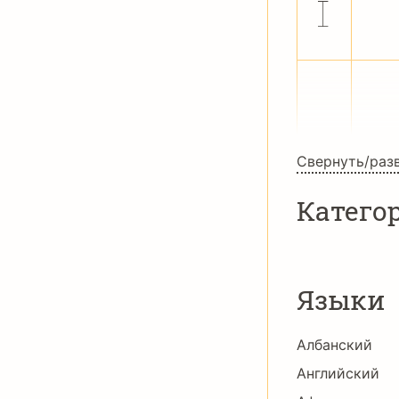
ï
ð
–
—
Свернуть/раз
Катего
Языки
Албанский
Английский