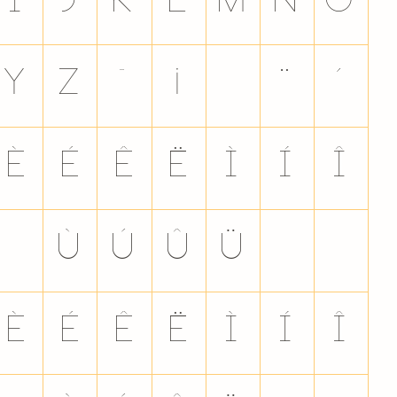
i
j
k
l
m
n
o
y
z
~
¡
¦
¨
´
È
É
Ê
Ë
Ì
Í
Î
Ø
Ù
Ú
Û
Ü
Ý
Þ
è
é
ê
ë
ì
í
î