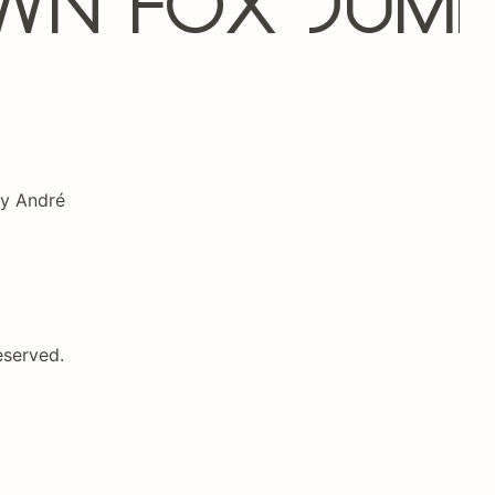
wn fox jum
by André
eserved.