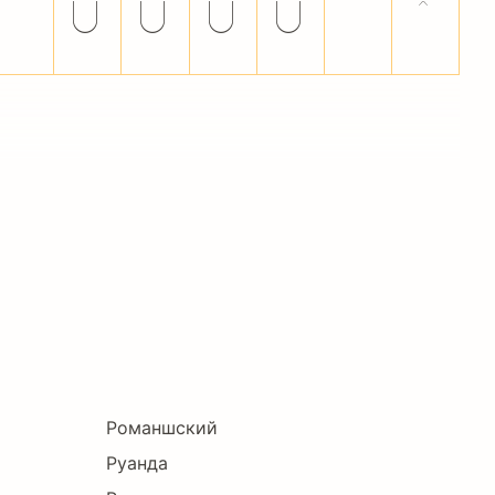
ø
ù
ú
û
ü
ÿ
ˆ
Романшский
Руанда