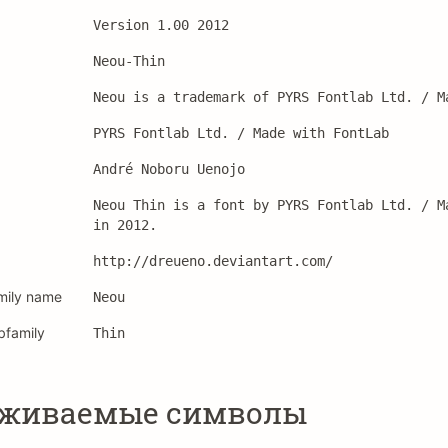
Version 1.00 2012
Neou-Thin
Neou is a trademark of PYRS Fontlab Ltd. / M
PYRS Fontlab Ltd. / Made with FontLab
André Noboru Uenojo
Neou Thin is a font by PYRS Fontlab Ltd. / M
in 2012.
http://dreueno.deviantart.com/
mily name
Neou
bfamily
Thin
рживаемые символы