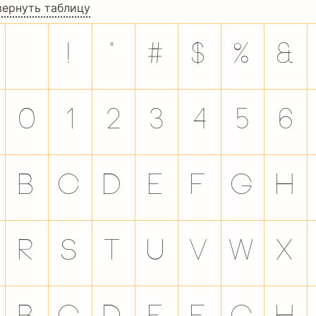
вернуть таблицу
!
"
#
$
%
&
0
1
2
3
4
5
6
B
C
D
E
F
G
H
R
S
T
U
V
W
X