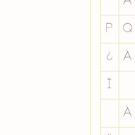
`
a
p
q
¿
À
Ï
Ð
ß
à