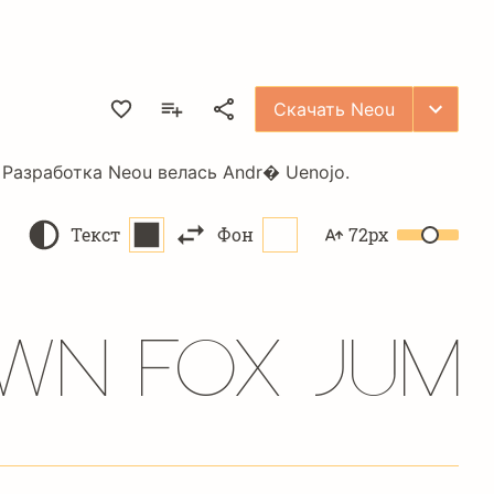
Скачать Neou
 Разработка Neou велась
Andr� Uenojo
.
Текст
Фон
72px
wn fox jum