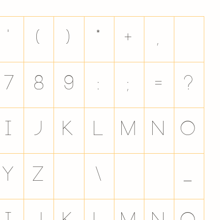
'
(
)
*
+
,
-
7
8
9
:
;
=
?
I
J
K
L
M
N
O
Y
Z
[
\
]
^
_