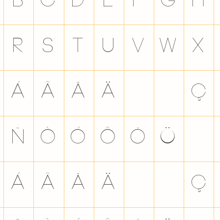
b
c
d
e
f
g
h
r
s
t
u
v
w
x
Á
Â
Ã
Ä
Å
Æ
Ç
Ñ
Ò
Ó
Ô
Õ
Ö
×
á
â
ã
ä
å
æ
ç