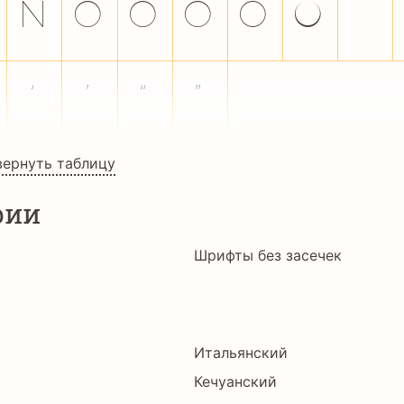
ñ
ò
ó
ô
õ
ö
÷
‘
’
“
”
вернуть таблицу
рии
Шрифты без засечек
Итальянский
Кечуанский