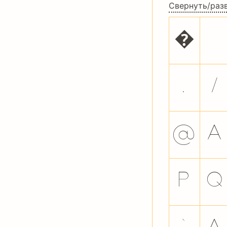
Свернуть/раз
�
.
/
@
A
P
Q