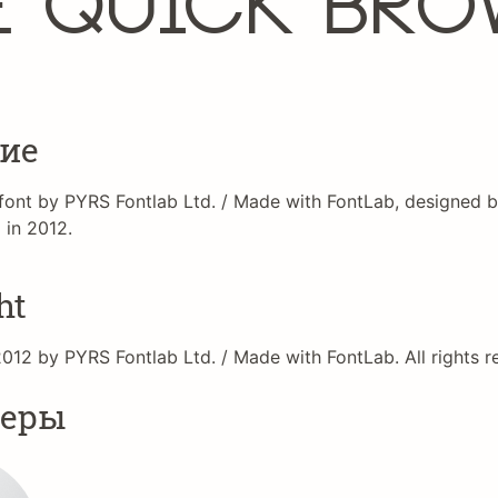
e quick bro
ие
 font by PYRS Fontlab Ltd. / Made with FontLab, designed 
in 2012.
ht
012 by PYRS Fontlab Ltd. / Made with FontLab. All rights r
неры