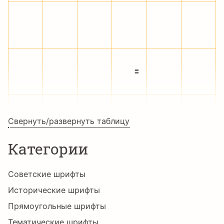
Þ
ß
à
á
â
ã
ä
å
æ
ç
è
é
ê
ë
ì
í
î
ï
Свернуть/развернуть таблицу
Категории
ð
ñ
ò
ó
ô
õ
Советские шрифты
Исторические шрифты
Прямоугольные шрифты
ö
÷
ø
ù
ú
û
Тематические шрифты