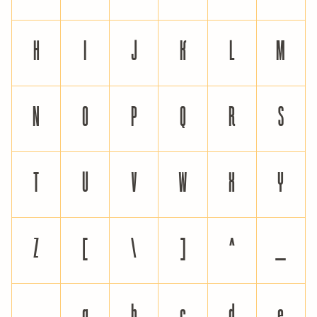
H
I
J
K
L
M
N
O
P
Q
R
S
T
U
V
W
X
Y
Z
[
\
]
^
_
`
a
b
c
d
e