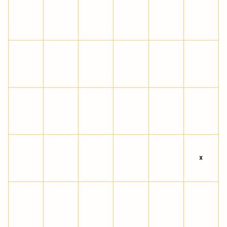
À
Á
Â
Ã
Ä
Å
Æ
Ç
È
É
Ê
Ë
Ì
Í
Î
Ï
Ð
Ñ
Ò
Ó
Ô
Õ
Ö
×
Ø
Ù
Ú
Û
Ü
Ý