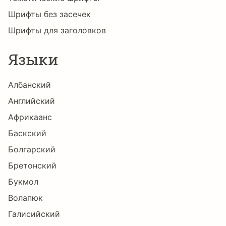
Шрифты без засечек
ü
ý
þ
ÿ
Đ
đ
Шрифты для заголовков
Языки
ı
Ł
ł
Œ
œ
Š
Албанский
Английский
Африкаанс
š
Ÿ
Ž
ž
ˆ
ˇ
Баскский
Болгарский
Бретонский
˘
˙
˚
˛
˜
˝
Букмол
Волапюк
Галисийский
μ
Ё
А
Б
В
Г