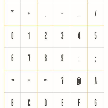
*
+
,
-
.
/
0
1
2
3
4
5
6
7
8
9
:
;
<
=
>
?
@
A
B
C
D
E
F
G