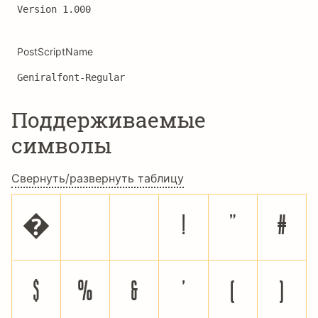
Version 1.000
PostScriptName
Geniralfont-Regular
Поддерживаемые
символы
Свернуть/развернуть таблицу
�
!
"
#
$
%
&
'
(
)