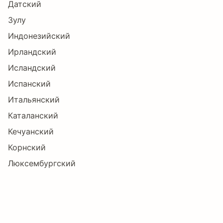
Датский
Зулу
Индонезийский
Д
Е
Ж
З
И
Й
Ирландский
Исландский
К
Л
М
Н
О
П
Испанский
Итальянский
Каталанский
Р
С
Т
У
Ф
Х
Кечуанский
Корнский
Люксембургский
Ц
Ч
Ш
Щ
Ъ
Ы
Малагасийский
Мэнский
Немецкий