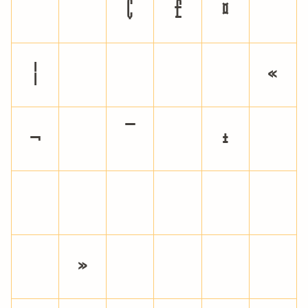
~
¡
¢
£
¤
¥
¦
§
¨
©
ª
«
¬
®
¯
°
±
²
³
´
¶
·
¸
¹
º
»
¼
½
¾
¿