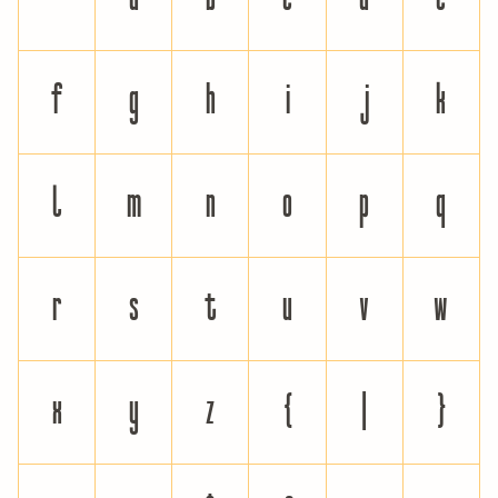
f
g
h
i
j
k
l
m
n
o
p
q
r
s
t
u
v
w
x
y
z
{
|
}