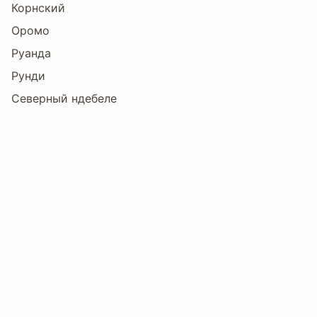
Корнский
Оромо
Руанда
Рунди
Северный ндебеле
Сомалийский
Суахили
Узбекский
Шона