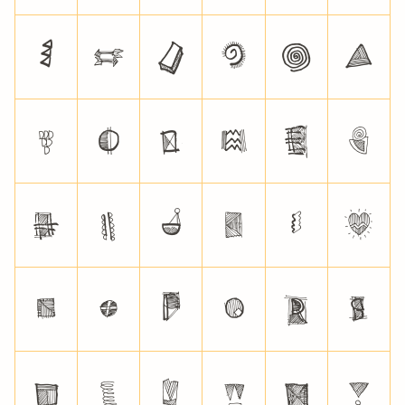
<
=
>
?
@
A
B
C
D
E
F
G
H
I
J
K
L
M
N
O
P
Q
R
S
T
U
V
W
X
Y