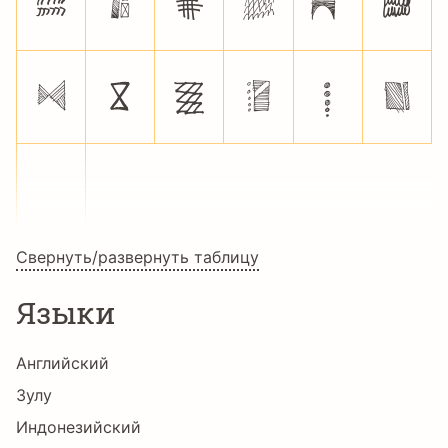
r
s
t
u
v
w
x
y
z
{
|
}
Свернуть/развернуть таблицу
Языки
Английский
Зулу
Индонезийский