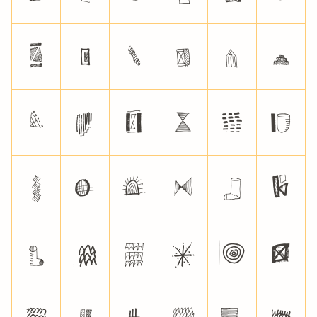
Z
[
\
]
^
_
`
a
b
c
d
e
f
g
h
i
j
k
l
m
n
o
p
q