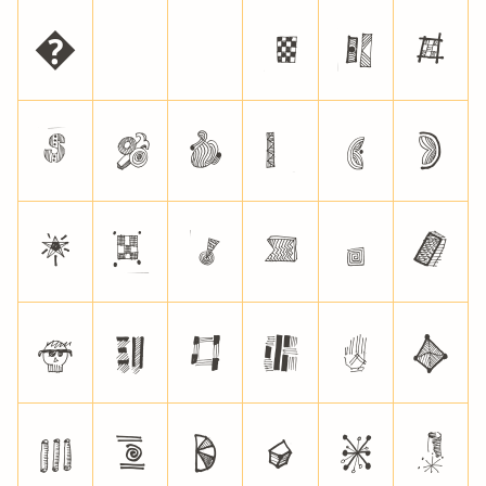
�
!
"
#
$
%
&
'
(
)
*
+
,
-
.
/
0
1
2
3
4
5
6
7
8
9
:
;