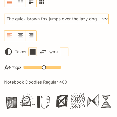
Текст
Фон
72px
Notebook Doodles Regular 400
The quic