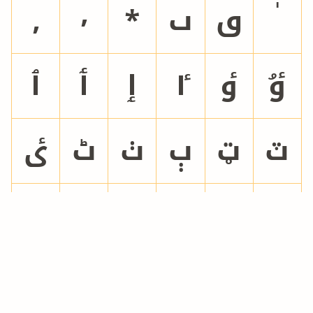
٫
٬
٭
ٮ
ٯ
ٷ
ٶ
ٵ
ٳ
ٲ
ٱ
ٽ
ټ
ٻ
ٺ
ٹ
ٸ
ڃ
ڂ
ځ
ڀ
ٿ
پ
ډ
ڈ
ڇ
چ
څ
ڄ