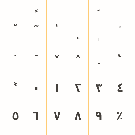
٠
١
٢
٣
٤
٥
٦
٧
٨
٩
٪