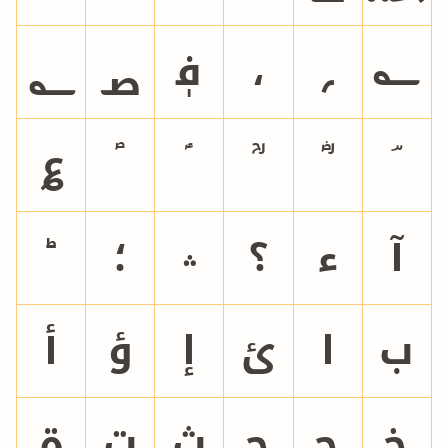
؂
؃
؋
،
؍
؎
؏
آ
ء
؟
؞
؛
ب
ا
ئ
إ
ؤ
أ
خ
ح
ج
ث
ت
ة