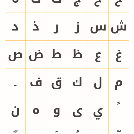
ش
س
ز
ر
ذ
د
غ
ع
ظ
ط
ض
ص
م
ل
ك
ق
ف
ـ
ي
ى
و
ه
ن