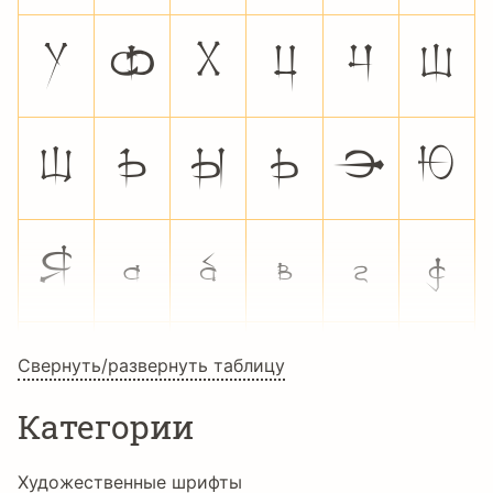
Ó
Ô
Õ
Ö
×
Ø
Ù
Ú
Û
Ü
Ý
Þ
ß
à
á
â
ã
ä
å
æ
ç
è
é
ê
Свернуть/развернуть таблицу
Категории
ë
ì
í
î
ï
ð
Художественные шрифты