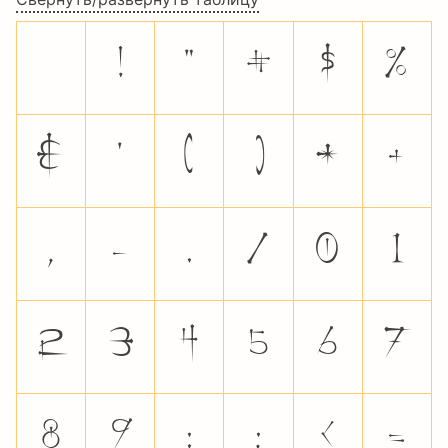
!
"
#
$
%
&
'
(
)
*
+
,
-
.
/
0
1
2
3
4
5
6
7
8
9
:
;
<
=