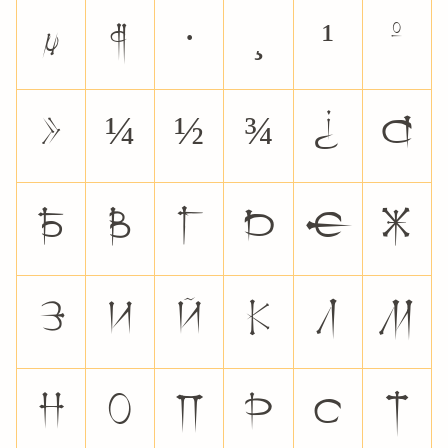
µ
¶
·
¸
¹
º
»
¼
½
¾
¿
À
Á
Â
Ã
Ä
Å
Æ
Ç
È
É
Ê
Ë
Ì
Í
Î
Ï
Ð
Ñ
Ò