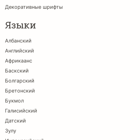
Декоративные шрифты
ñ
ò
ó
ô
õ
ö
Языки
Албанский
÷
ø
ù
ú
û
ü
Английский
Африкаанс
Баскский
ý
þ
ÿ
Ē
Œ
œ
Болгарский
Бретонский
Букмол
Ÿ
Ω
μ
π
Ё
А
Галисийский
Датский
Зулу