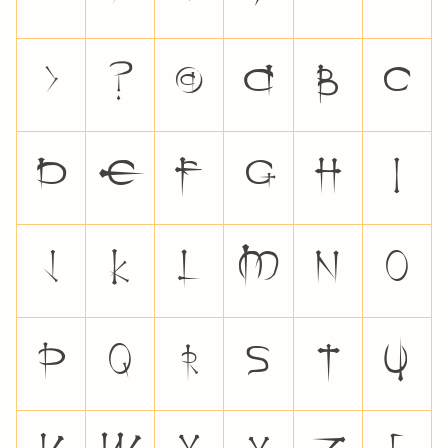
>
?
@
A
B
C
D
E
F
G
H
I
J
K
L
M
N
O
P
Q
R
S
T
U