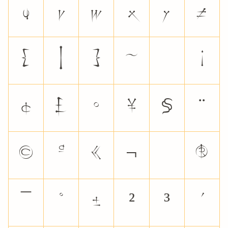
u
v
w
x
y
z
{
|
}
~
¡
¢
£
¤
¥
§
¨
©
ª
«
¬
®
¯
°
±
²
³
´