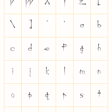
V
W
X
Y
Z
[
\
]
^
`
a
b
c
d
e
f
g
h
i
j
k
l
m
n
o
p
q
r
s
t