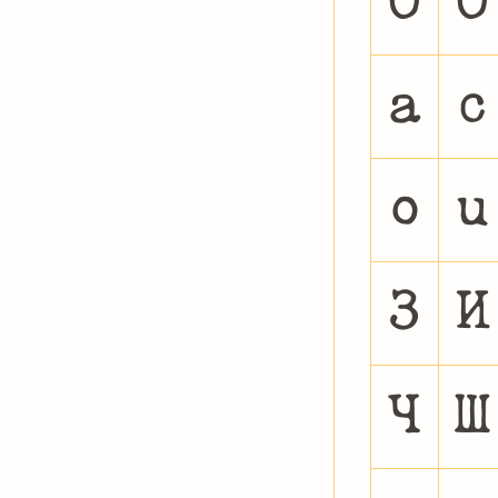
Ò
Ó
å
ç
ø
ù
З
И
Ч
Ш