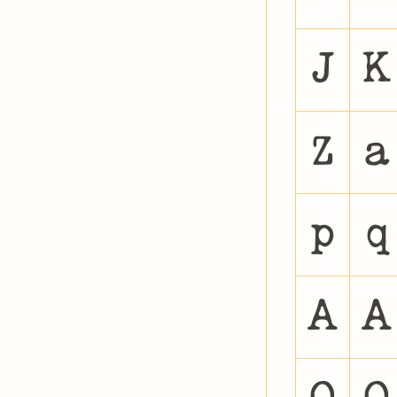
J
K
Z
a
p
q
À
Á