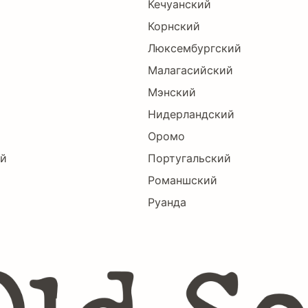
Кечуанский
Корнский
Люксембургский
Малагасийский
Мэнский
Нидерландский
Оромо
ий
Португальский
Романшский
Руанда