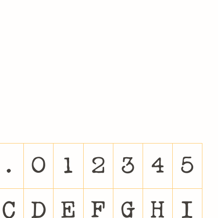
.
0
1
2
3
4
5
C
D
E
F
G
H
I