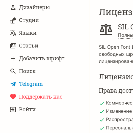
Дизайнеры
Лиценз
Студии
SIL 
Языки
Полны
Статьи
SIL Open Font 
свободных шр
Добавить шрифт
лицензирован
Поиск
Лицензи
Telegram
Права дост
Поддержать нас
Коммерчес
УЧЁТНАЯ
Войти
ЗАПИСЬ
Изменение
Распростр
Персональ