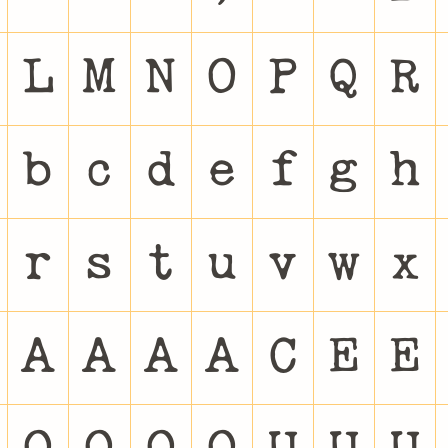
L
M
N
O
P
Q
R
b
c
d
e
f
g
h
r
s
t
u
v
w
x
Â
Ã
Ä
Å
Ç
È
É