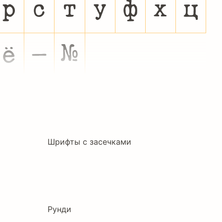
р
с
т
у
ф
х
ц
ё
–
№
Шрифты с засечками
Рунди