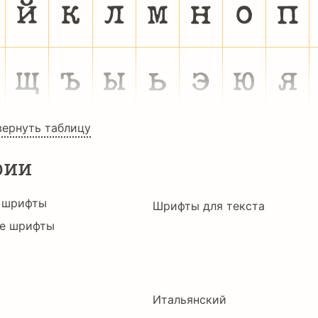
й
к
л
м
н
о
п
щ
ъ
ы
ь
э
ю
я
вернуть таблицу
рии
 шрифты
Шрифты для текста
е шрифты
Итальянский