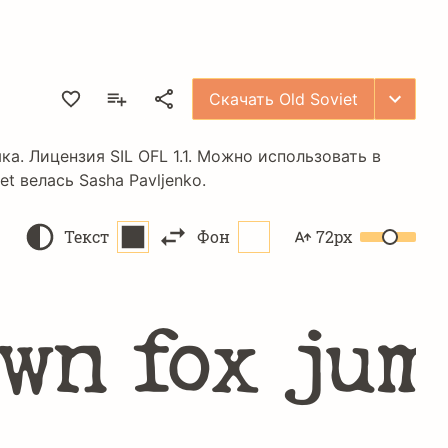
Скачать Old Soviet
ыка. Лицензия
SIL OFL 1.1
. Можно использовать в
et велась
Sasha Pavljenko
.
Текст
Фон
72px
wn fox jum