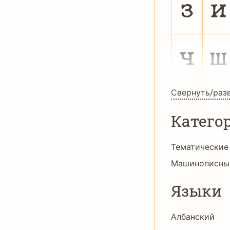
з
и
ч
ш
Свернуть/раз
Катего
Тематические
Машинописны
Языки
Албанский