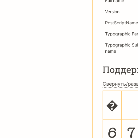
Full name
Version
PostScriptName
Typographic Fa
Typographic Su
name
Подде
Свернуть/раз
�
6
7