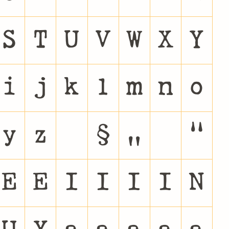
S
T
U
V
W
X
Y
i
j
k
l
m
n
o
y
z
§
«
»
Ê
Ë
Ì
Í
Î
Ï
Ñ