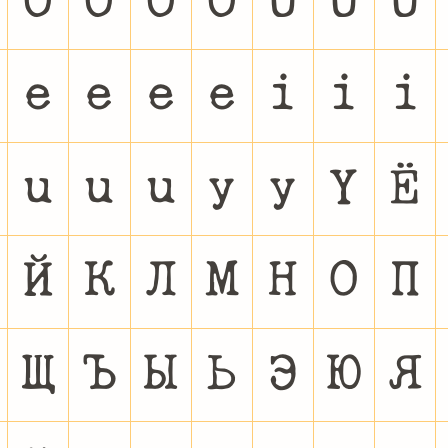
Ô
Õ
Ö
Ø
Ù
Ú
Û
è
é
ê
ë
ì
í
î
ú
û
ü
ý
ÿ
Ÿ
Ё
Й
К
Л
М
Н
О
П
Щ
Ъ
Ы
Ь
Э
Ю
Я