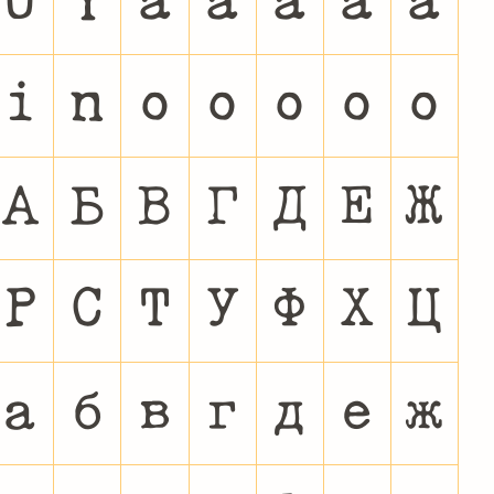
Ü
Ý
à
á
â
ã
ä
ï
ñ
ò
ó
ô
õ
ö
А
Б
В
Г
Д
Е
Ж
Р
С
Т
У
Ф
Х
Ц
а
б
в
г
д
е
ж