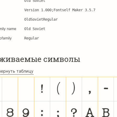
Old Soviet
Version 1.000;Fontself Maker 3.5.7
OldSovietRegular
mily name
Old Soviet
bfamily
Regular
рживаемые символы
вернуть таблицу
!
(
)
,
-
8
9
:
;
?
A
B