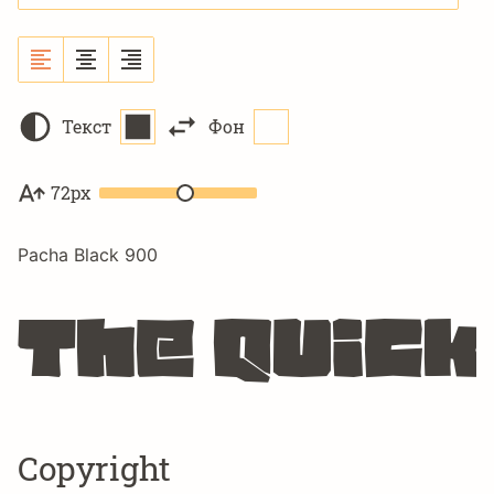
Текст
Фон
72px
Pacha Black 900
The quick
Copyright