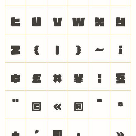
t
u
v
w
x
y
z
{
|
}
~
¡
¢
£
¤
¥
¦
§
¨
©
«
®
¯
°
±
´
¶
·
¸
»