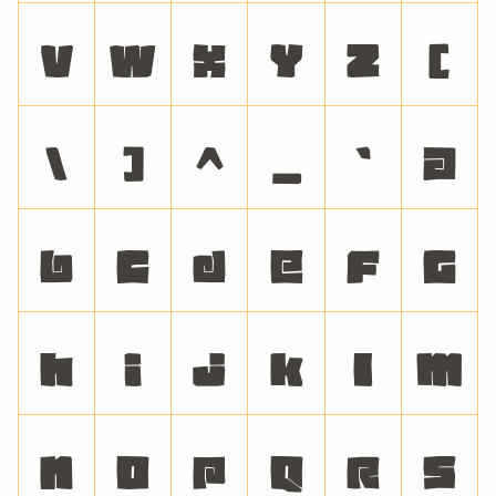
V
W
X
Y
Z
[
\
]
^
_
`
a
b
c
d
e
f
g
h
i
j
k
l
m
n
o
p
q
r
s