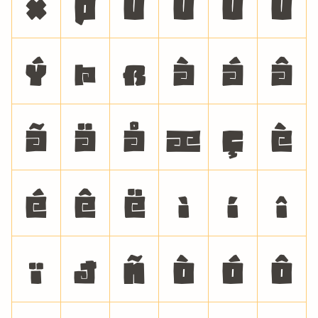
×
Ø
Ù
Ú
Û
Ü
Ý
Þ
ß
à
á
â
ã
ä
å
æ
ç
è
é
ê
ë
ì
í
î
ï
ð
ñ
ò
ó
ô