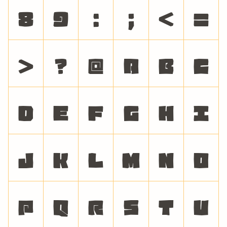
8
9
:
;
<
=
>
?
@
A
B
C
D
E
F
G
H
I
J
K
L
M
N
O
P
Q
R
S
T
U