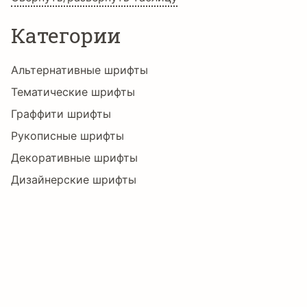
Категории
ł
Ń
ń
Ņ
ņ
Ň
Альтернативные шрифты
Тематические шрифты
ň
Ŋ
ŋ
Ō
ō
Ő
Граффити шрифты
Рукописные шрифты
Декоративные шрифты
ő
Œ
œ
Ŕ
ŕ
Ŗ
Дизайнерские шрифты
Другие шрифты
ŗ
Ř
ř
Ś
ś
Ş
Комические шрифты
Необычные шрифты
Художественные шрифты
ş
Š
š
Ţ
ţ
Ť
Шрифты без засечек