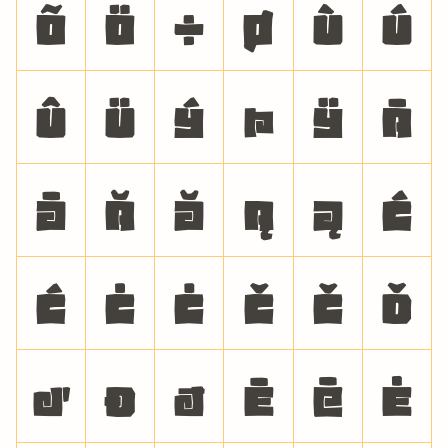
õ
ö
÷
ø
ù
ú
û
ü
ý
þ
ÿ
Ā
ā
Ă
ă
Ą
ą
Ć
ć
Ċ
ċ
Č
č
Ď
ď
Đ
đ
Ē
ē
Ė