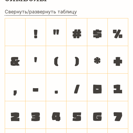
Свернуть/развернуть таблицу
!
"
#
$
%
&
'
(
)
*
+
,
-
.
/
0
1
2
3
4
5
6
7