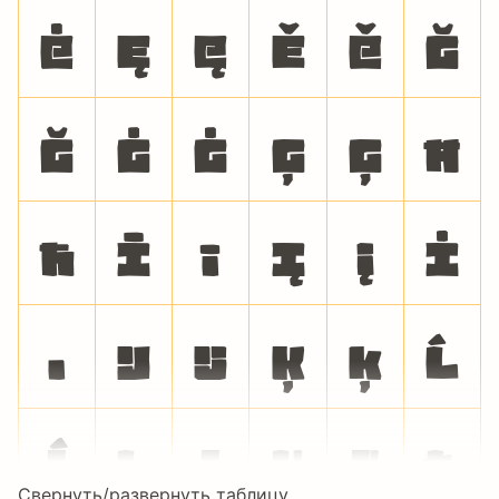
ė
Ę
ę
Ě
ě
Ğ
ğ
Ġ
ġ
Ģ
ģ
Ħ
ħ
Ī
ī
Į
į
İ
ı
Ĳ
ĳ
Ķ
ķ
Ĺ
ĺ
Ļ
ļ
Ľ
ľ
Ł
Свернуть/развернуть таблицу