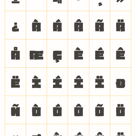
¿
À
Á
Â
Ã
Ä
Å
Æ
Ç
È
É
Ê
Ë
Ì
Í
Î
Ï
Ð
Ñ
Ò
Ó
Ô
Õ
Ö