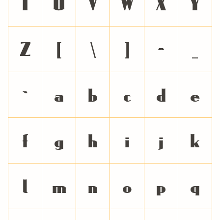
T
U
V
W
X
Y
Z
[
\
]
^
_
`
a
b
c
d
e
f
g
h
i
j
k
l
m
n
o
p
q