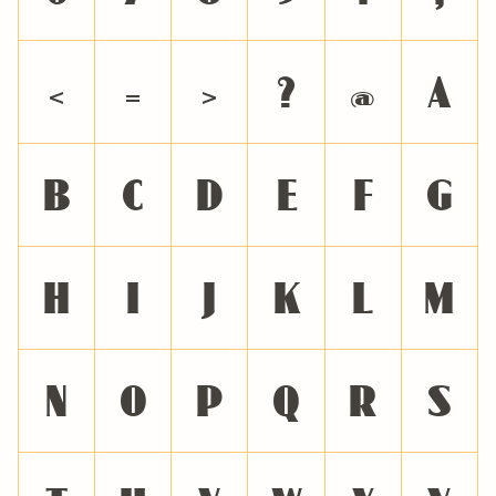
<
=
>
?
@
A
B
C
D
E
F
G
H
I
J
K
L
M
N
O
P
Q
R
S