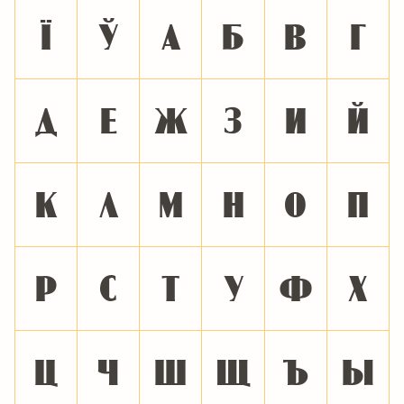
Ї
Ў
А
Б
В
Г
Д
Е
Ж
З
И
Й
К
Л
М
Н
О
П
Р
С
Т
У
Ф
Х
Ц
Ч
Ш
Щ
Ъ
Ы