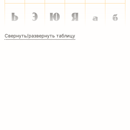
Ь
Э
Ю
Я
а
б
Свернуть/развернуть таблицу
в
г
д
е
ж
з
Категории
Ар-деко шрифты
и
й
к
л
м
н
Исторические шрифты
Художественные шрифты
Декоративные шрифты
о
п
р
с
т
у
Дизайнерские шрифты
Языки
ф
х
ц
ч
ш
щ