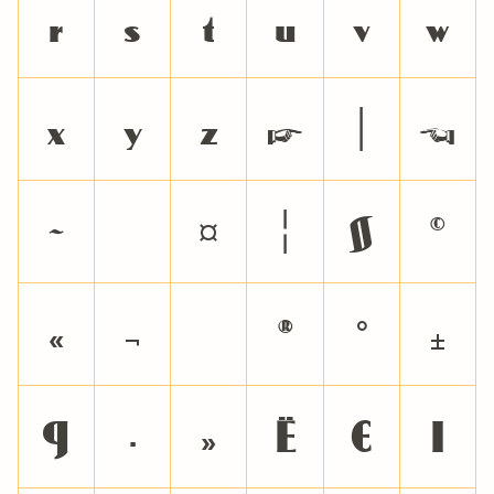
r
s
t
u
v
w
x
y
z
{
|
}
~
¤
¦
§
©
«
¬
®
°
±
¶
·
»
Ё
Є
І