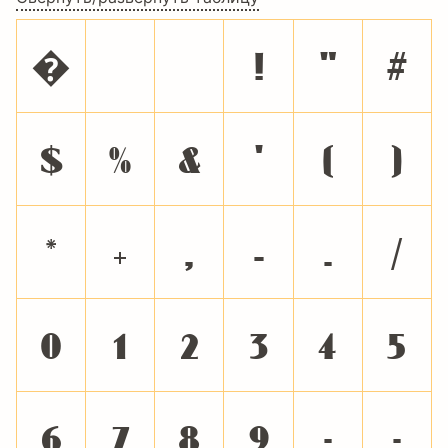
�
!
"
#
$
%
&
'
(
)
*
+
,
-
.
/
0
1
2
3
4
5
6
7
8
9
:
;