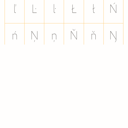
ľ
Ŀ
ŀ
Ł
ł
Ń
ń
Ņ
ņ
Ň
ň
Ŋ
ŋ
Ō
ō
Ŏ
ŏ
Ő
ő
Œ
œ
Ŕ
ŕ
Ŗ
ŗ
Ř
ř
Ś
ś
Ŝ