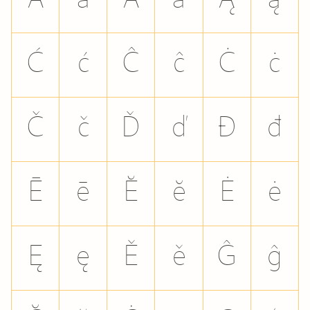
Ā
ā
Ă
ă
Ą
ą
Ć
ć
Ĉ
ĉ
Ċ
ċ
Č
č
Ď
ď
Đ
đ
Ē
ē
Ĕ
ĕ
Ė
ė
Ę
ę
Ě
ě
Ĝ
ĝ