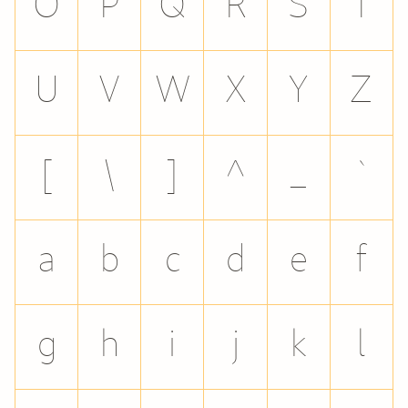
O
P
Q
R
S
T
U
V
W
X
Y
Z
[
\
]
^
_
`
a
b
c
d
e
f
g
h
i
j
k
l