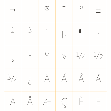
¬
®
¯
°
±
²
³
´
µ
¶
·
¸
¹
º
»
¼
½
¾
¿
À
Á
Â
Ã
Ä
Å
Æ
Ç
È
É