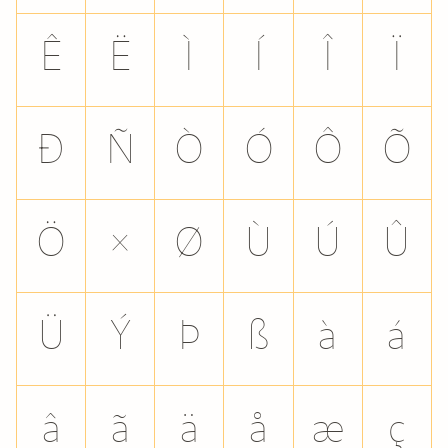
Ê
Ë
Ì
Í
Î
Ï
Ð
Ñ
Ò
Ó
Ô
Õ
Ö
×
Ø
Ù
Ú
Û
Ü
Ý
Þ
ß
à
á
â
ã
ä
å
æ
ç