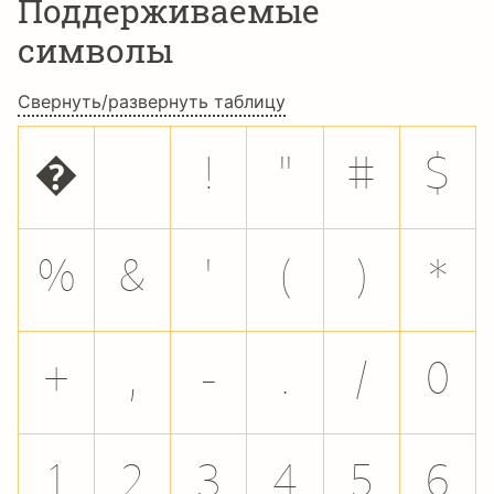
Поддерживаемые
символы
Свернуть/развернуть таблицу
�
!
"
#
$
%
&
'
(
)
*
+
,
-
.
/
0
1
2
3
4
5
6