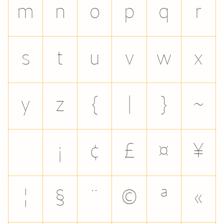
m
n
o
p
q
r
s
t
u
v
w
x
y
z
{
|
}
~
¡
¢
£
¤
¥
¦
§
¨
©
ª
«