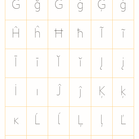
Ğ
ğ
Ġ
ġ
Ģ
ģ
Ĥ
ĥ
Ħ
ħ
Ĩ
ĩ
Ī
ī
Ĭ
ĭ
Į
į
İ
ı
Ĵ
ĵ
Ķ
ķ
ĸ
Ĺ
ĺ
Ļ
ļ
Ľ