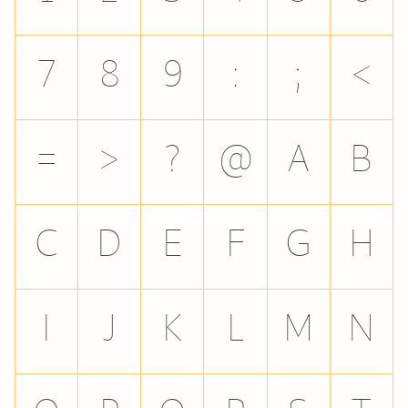
7
8
9
:
;
<
=
>
?
@
A
B
C
D
E
F
G
H
I
J
K
L
M
N