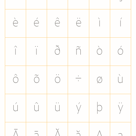
è
é
ê
ë
ì
í
î
ï
ð
ñ
ò
ó
ô
õ
ö
÷
ø
ù
ú
û
ü
ý
þ
ÿ