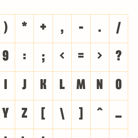
)
*
+
,
-
.
/
9
:
;
<
=
>
?
I
J
K
L
M
N
O
Y
Z
[
\
]
^
_