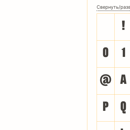
Свернуть/раз
!
0
1
@
A
P
Q