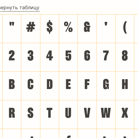
вернуть таблицу
"
#
$
%
&
'
(
2
3
4
5
6
7
8
B
C
D
E
F
G
H
R
S
T
U
V
W
X