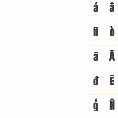
á
â
ñ
ò
ā
Ă
đ
Ē
ģ
Ĥ