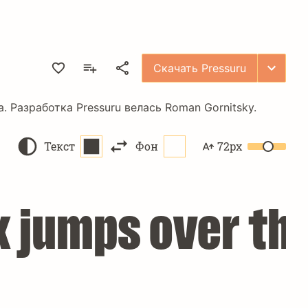
Скачать Pressuru
. Разработка Pressuru велась
Roman Gornitsky
.
Текст
Фон
72px
 jumps over the