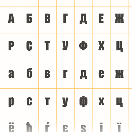
А
Б
В
Г
Д
Е
Ж
Р
С
Т
У
Ф
Х
Ц
а
б
в
г
д
е
ж
р
с
т
у
ф
х
ц
ё
ђ
ѓ
є
ѕ
і
ї