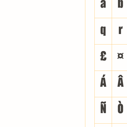
a
b
q
r
£
¤
Á
Â
Ñ
Ò