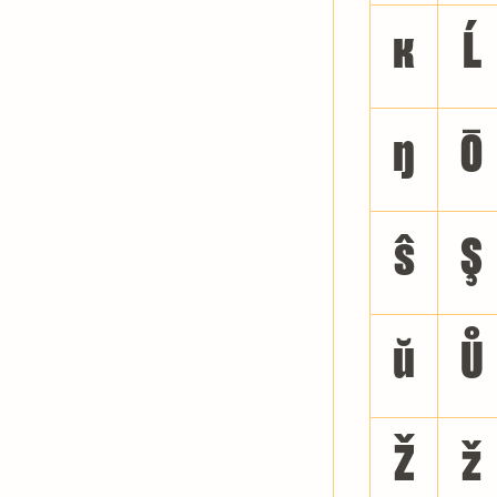
ĸ
Ĺ
ŋ
Ō
ŝ
Ş
ŭ
Ů
Ž
ž