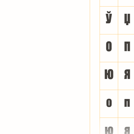
Ў
Џ
О
П
Ю
Я
о
п
ю
я