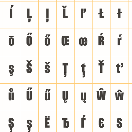
ĺ
Ļ
ļ
Ľ
ľ
Ł
ł
ō
Ő
ő
Œ
œ
Ŕ
ŕ
ş
Š
š
Ţ
ţ
Ť
ť
ů
Ű
ű
Ų
ų
Ŵ
ŵ
Ș
ș
Ё
Ђ
Ѓ
Є
Ѕ