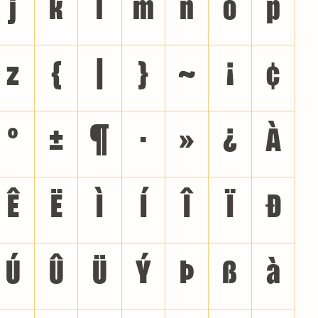
j
k
l
m
n
o
p
z
{
|
}
~
¡
¢
°
±
¶
·
»
¿
À
Ê
Ë
Ì
Í
Î
Ï
Ð
Ú
Û
Ü
Ý
Þ
ß
à