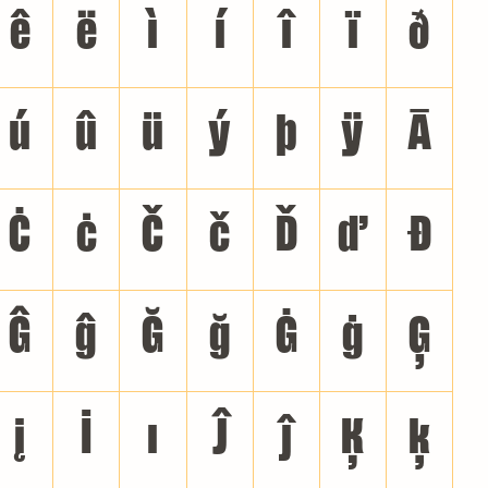
ê
ë
ì
í
î
ï
ð
ú
û
ü
ý
þ
ÿ
Ā
Ċ
ċ
Č
č
Ď
ď
Đ
Ĝ
ĝ
Ğ
ğ
Ġ
ġ
Ģ
į
İ
ı
Ĵ
ĵ
Ķ
ķ