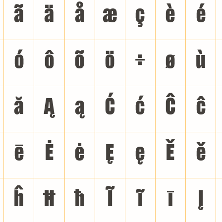
ã
ä
å
æ
ç
è
é
ó
ô
õ
ö
÷
ø
ù
ă
Ą
ą
Ć
ć
Ĉ
ĉ
ē
Ė
ė
Ę
ę
Ě
ě
ĥ
Ħ
ħ
Ĩ
ĩ
ī
Į