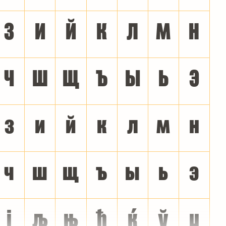
З
И
Й
К
Л
М
Н
Ч
Ш
Щ
Ъ
Ы
Ь
Э
з
и
й
к
л
м
н
ч
ш
щ
ъ
ы
ь
э
ј
љ
њ
ћ
ќ
ў
џ