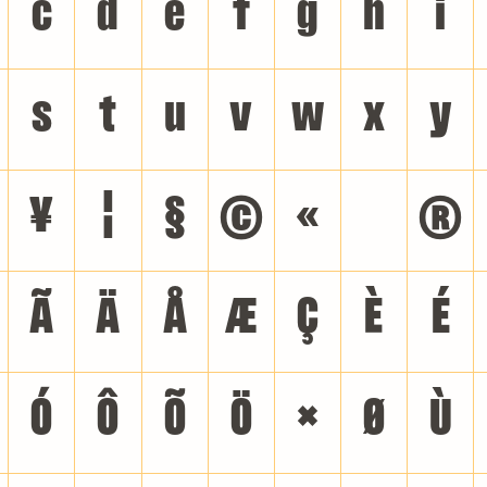
c
d
e
f
g
h
i
s
t
u
v
w
x
y
¥
¦
§
©
«
®
Ã
Ä
Å
Æ
Ç
È
É
Ó
Ô
Õ
Ö
×
Ø
Ù