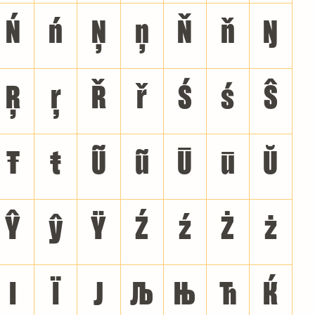
Ń
ń
Ņ
ņ
Ň
ň
Ŋ
Ŗ
ŗ
Ř
ř
Ś
ś
Ŝ
Ŧ
ŧ
Ũ
ũ
Ū
ū
Ŭ
Ŷ
ŷ
Ÿ
Ź
ź
Ż
ż
І
Ї
Ј
Љ
Њ
Ћ
Ќ