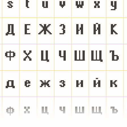
s
t
u
v
w
x
y
Д
Е
Ж
З
И
Й
К
Ф
Х
Ц
Ч
Ш
Щ
Ъ
д
е
ж
з
и
й
к
ф
х
ц
ч
ш
щ
ъ