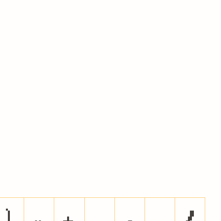
)
*
+
,
-
.
/