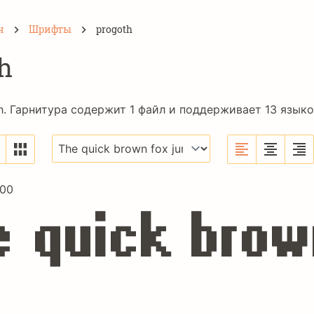
н
Шрифты
progoth
h
. Гарнитура содержит 1 файл и поддерживает 13 языко
700
e quick brow