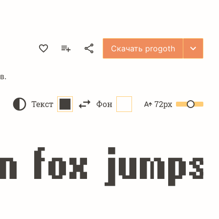
Скачать progoth
в.
Текст
Фон
72px
n fox jumps