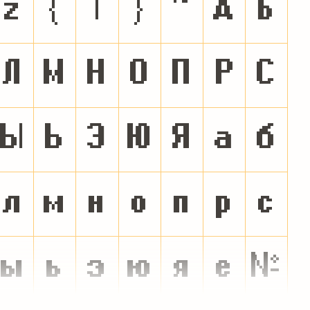
z
{
|
}
~
А
Б
Л
М
Н
О
П
Р
С
Ы
Ь
Э
Ю
Я
а
б
л
м
н
о
п
р
с
ы
ь
э
ю
я
ё
№