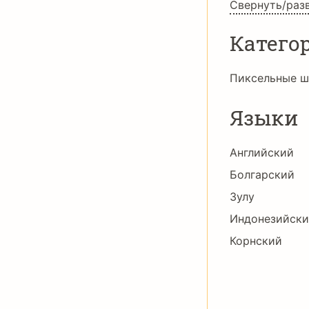
Свернуть/раз
Катего
Пиксельные 
Языки
Английский
Болгарский
Зулу
Индонезийск
Корнский