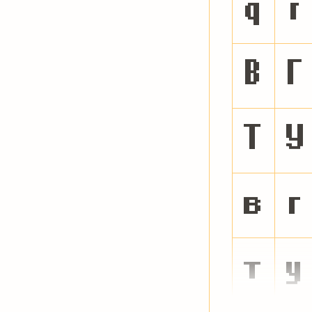
q
r
В
Г
Т
У
в
г
т
у