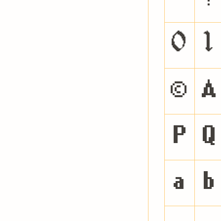
0
1
@
A
P
Q
a
b