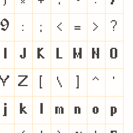
9
:
;
<
=
>
?
I
J
K
L
M
N
O
Y
Z
[
\
]
^
`
j
k
l
m
n
o
p