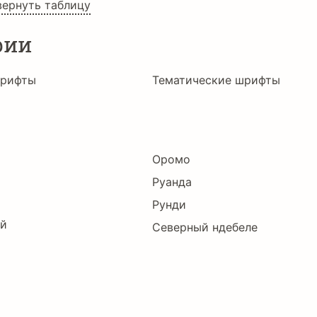
вернуть таблицу
рии
шрифты
Тематические шрифты
Оромо
Руанда
Рунди
ий
Северный ндебеле