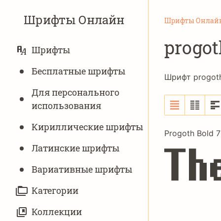
Шрифты Онлайн
Шрифты Онлай
progot
ОСНОВНАЯ
Шрифты
НАВИГАЦИЯ
Бесплатные шрифты
Шрифт progoth
Для персонального
использования
Кириллические шрифты
Progoth Bold 
Латинские шрифты
Th
Вариативныe шрифты
Категории
Коллекции