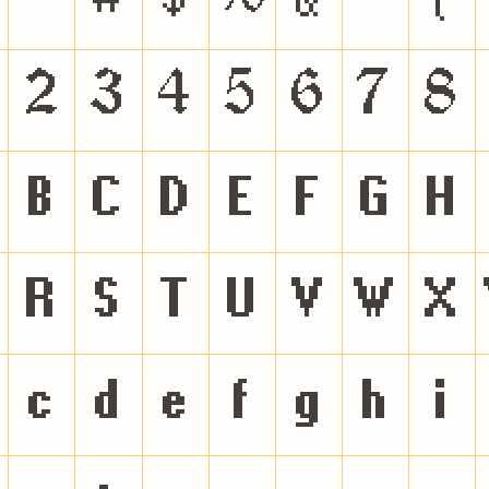
2
3
4
5
6
7
8
B
C
D
E
F
G
H
R
S
T
U
V
W
X
c
d
e
f
g
h
i