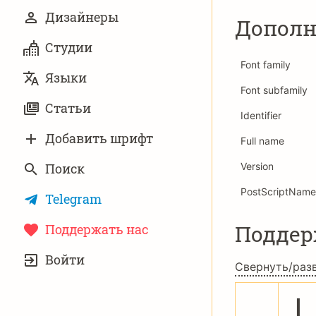
Дизайнеры
Дополн
Студии
Font family
Языки
Font subfamily
Статьи
Identifier
Добавить шрифт
Full name
Поиск
Version
PostScriptName
Telegram
Подде
Поддержать нас
УЧЁТНАЯ
Войти
ЗАПИСЬ
Свернуть/раз
!