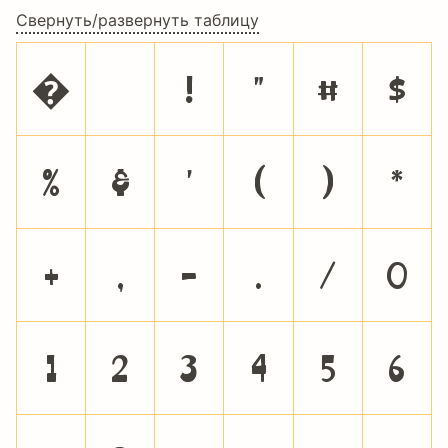
Свернуть/развернуть таблицу
�
!
"
#
$
%
&
'
(
)
*
+
,
-
.
/
0
1
2
3
4
5
6