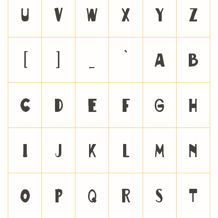
U
V
W
X
Y
Z
[
]
_
`
a
b
c
d
e
f
g
h
i
j
k
l
m
n
o
p
q
r
s
t