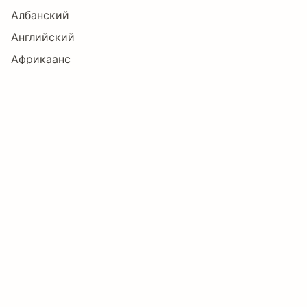
Албанский
Английский
Ľ
ľ
Ŀ
ŀ
Ł
ł
Африкаанс
Баскский
Белорусский
Ń
ń
Ņ
ņ
Ň
ň
Болгарский
Боснийский
Бретонский
ŉ
Ŋ
ŋ
Ō
ō
Ŏ
Букмол
Валлийский
Венгерский
ŏ
Ő
ő
Œ
œ
Ŕ
Волапюк
Галисийский
Гренландский