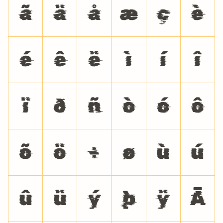
ã
ä
å
æ
ç
è
é
ê
ë
ì
í
î
ï
ð
ñ
ò
ó
ô
õ
ö
÷
ø
ù
ú
û
ü
ý
þ
ÿ
Ā