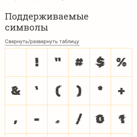
Поддерживаемые
символы
Свернуть/развернуть таблицу
!
"
#
$
%
&
'
(
)
*
+
,
-
.
/
0
1