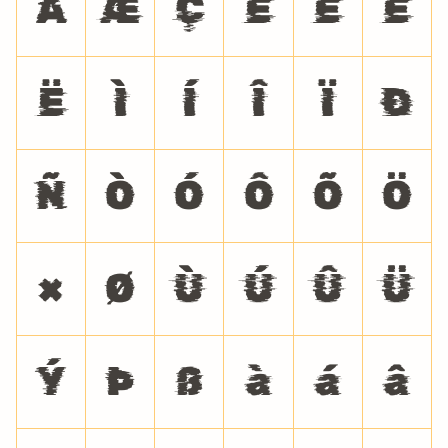
Å
Æ
Ç
È
É
Ê
Ë
Ì
Í
Î
Ï
Ð
Ñ
Ò
Ó
Ô
Õ
Ö
×
Ø
Ù
Ú
Û
Ü
Ý
Þ
ß
à
á
â