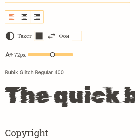
Текст
Фон
72px
Rubik Glitch Regular 400
The quick b
Copyright