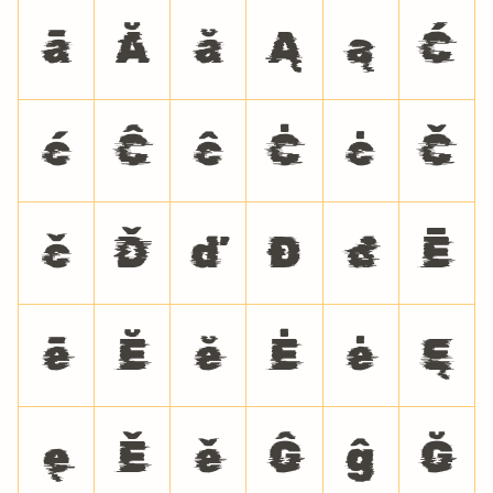
ā
Ă
ă
Ą
ą
Ć
ć
Ĉ
ĉ
Ċ
ċ
Č
č
Ď
ď
Đ
đ
Ē
ē
Ĕ
ĕ
Ė
ė
Ę
ę
Ě
ě
Ĝ
ĝ
Ğ