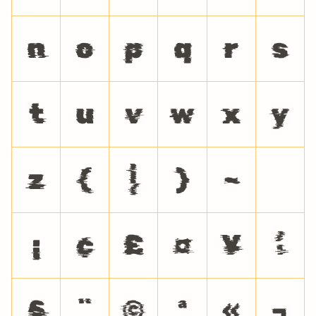
n
o
p
q
r
s
t
u
v
w
x
y
z
{
|
}
~
¡
¢
£
¤
¥
¦
§
¨
©
ª
«
¬