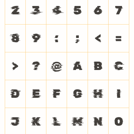
2
3
4
5
6
7
8
9
:
;
<
=
>
?
@
A
B
C
D
E
F
G
H
I
J
K
L
M
N
O