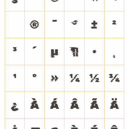
®
¯
°
±
²
³
´
µ
¶
·
¸
¹
º
»
¼
½
¾
¿
À
Á
Â
Ã
Ä