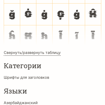
ğ
Ġ
ġ
Ģ
ģ
Ĥ
ĥ
Ħ
ħ
Ĩ
ĩ
Ī
Свернуть/развернуть таблицу
ī
Ĭ
ĭ
Į
į
İ
Категории
ı
Ĳ
ĳ
Ĵ
ĵ
Ķ
Шрифты для заголовков
Языки
ķ
ĸ
Ĺ
ĺ
Ļ
ļ
Азербайджанский