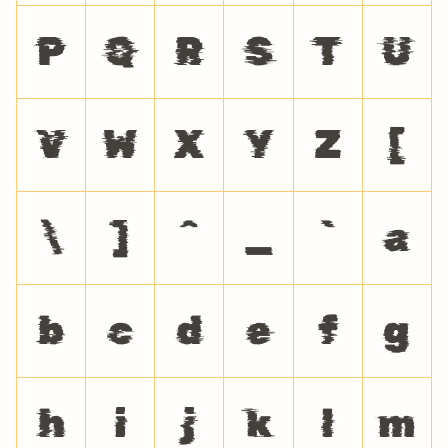
P
Q
R
S
T
U
V
W
X
Y
Z
[
\
]
^
_
`
a
b
c
d
e
f
g
h
i
j
k
l
m