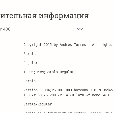
ительная информация
Copyright 2015 by Andres Torresi. All rights
Sarala
Regular
1.004;UKWN;Sarala-Regular
Sarala
Version 1.004;PS 001.003;hotconv 1.0.70;make
l 8 -r 50 -G 200 -x 14 -D latn -f none -w G
Sarala-Regular