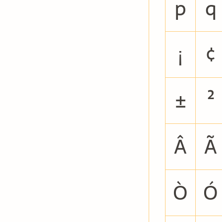
p
q
¡
¢
±
²
Â
Ã
Ò
Ó