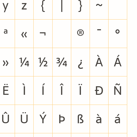
y
z
{
|
}
~
ª
«
¬
®
¯
°
»
¼
½
¾
¿
À
Á
Ë
Ì
Í
Î
Ï
Ð
Ñ
Û
Ü
Ý
Þ
ß
à
á