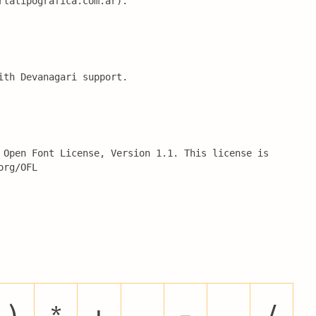
rtatipografica.com.ar).
ith Devanagari support.
 Open Font License, Version 1.1. This license is 
org/OFL
)
*
+
,
-
.
/