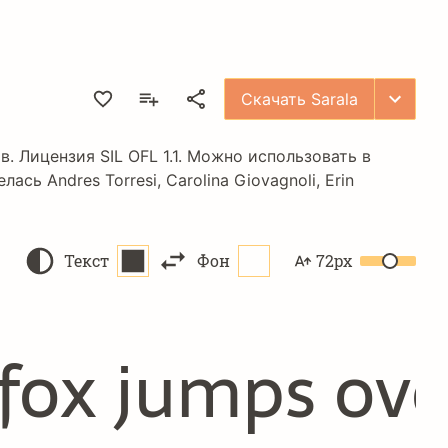
Скачать Sarala
ов. Лицензия
SIL OFL 1.1
. Можно использовать в
велась
Andres Torresi
,
Carolina Giovagnoli
,
Erin
Текст
Фон
72px
fox jumps ove