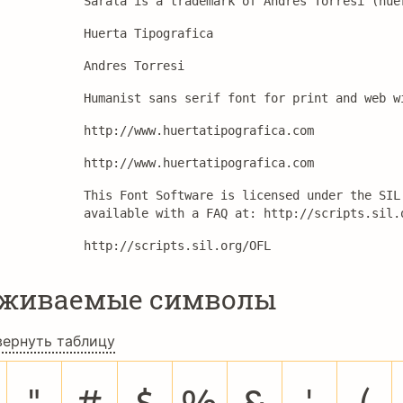
Sarala is a trademark of Andres Torresi (hue
Huerta Tipografica
Andres Torresi
Humanist sans serif font for print and web w
http://www.huertatipografica.com
http://www.huertatipografica.com
This Font Software is licensed under the SIL
available with a FAQ at: http://scripts.sil.
http://scripts.sil.org/OFL
рживаемые символы
вернуть таблицу
"
#
$
%
&
'
(