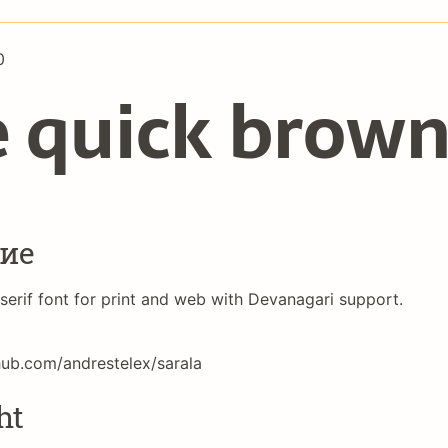
0
 quick brown
ие
serif font for print and web with Devanagari support.
thub.com/andrestelex/sarala
ht