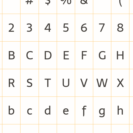
2
3
4
5
6
7
8
B
C
D
E
F
G
H
R
S
T
U
V
W
X
b
c
d
e
f
g
h