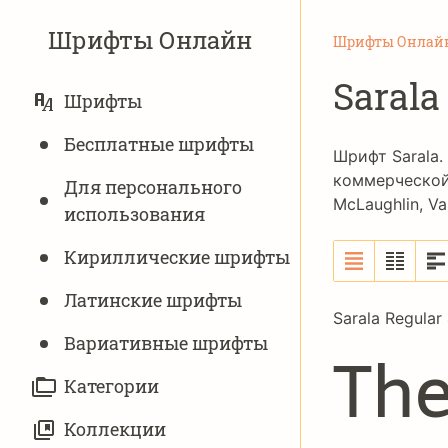
Шрифты Онлайн
Шрифты Онлай
Sarala
ОСНОВНАЯ
Шрифты
НАВИГАЦИЯ
Бесплатные шрифты
Шрифт Sarala.
коммерческой 
Для персонального
McLaughlin
,
Va
использования
Кириллические шрифты
Латинские шрифты
Sarala Regular
Вариативныe шрифты
The
Категории
Коллекции