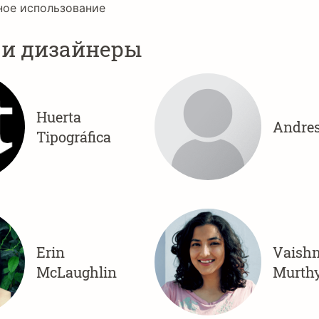
ное использование
 и дизайнеры
Huerta
Andres
Tipográfica
Erin
Vaishn
McLaughlin
Murth