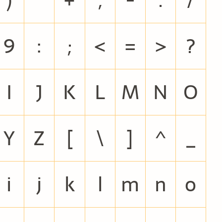
9
:
;
<
=
>
?
I
J
K
L
M
N
O
Y
Z
[
\
]
^
_
i
j
k
l
m
n
o