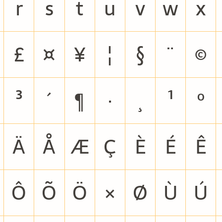
r
s
t
u
v
w
x
£
¤
¥
¦
§
¨
©
³
´
¶
·
¸
¹
º
Ä
Å
Æ
Ç
È
É
Ê
Ô
Õ
Ö
×
Ø
Ù
Ú