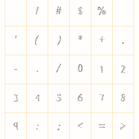
!
#
$
%
'
(
)
*
+
,
-
.
/
0
1
2
3
4
5
6
7
8
9
:
;
<
=
>