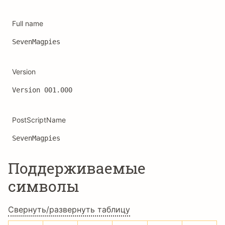
Full name
SevenMagpies
Version
Version 001.000 
PostScriptName
SevenMagpies
Поддерживаемые
символы
Свернуть/развернуть таблицу