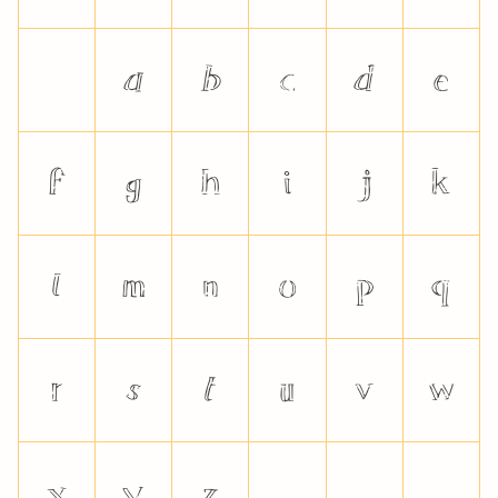
a
b
c
d
e
f
g
h
i
j
k
l
m
n
o
p
q
r
s
t
u
v
w
x
y
z