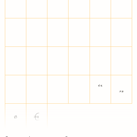
“
„
•
€