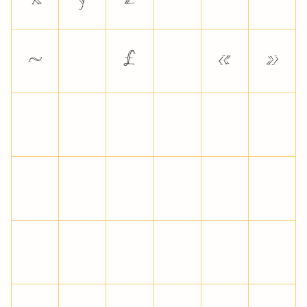
~
£
«
»