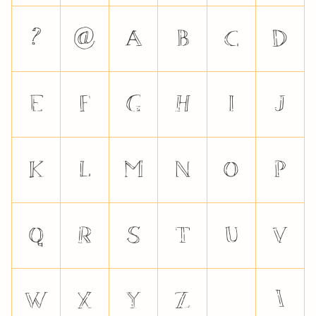
?
@
A
B
C
D
E
F
G
H
I
J
K
L
M
N
O
P
Q
R
S
T
U
V
W
X
Y
Z
\