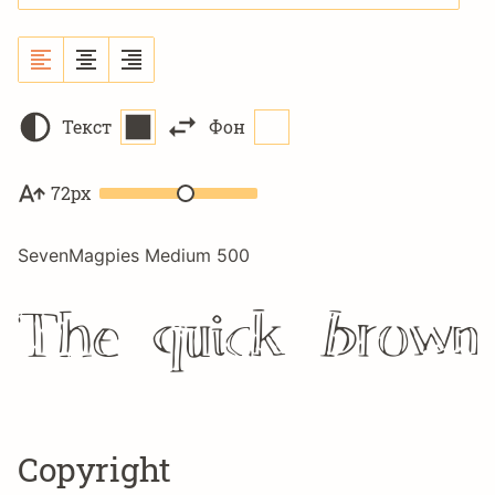
Текст
Фон
72px
SevenMagpies Medium 500
The quick brown
Copyright