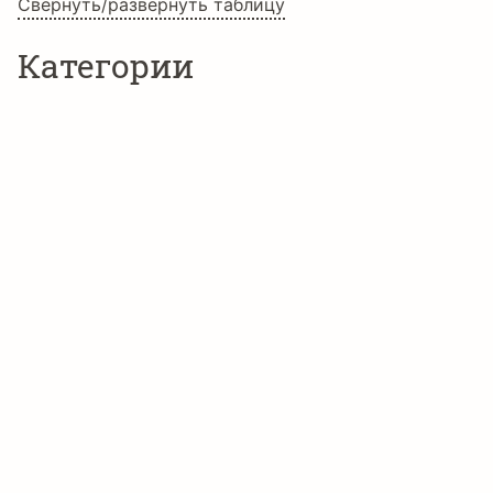
Свернуть/развернуть таблицу
Категории
Тематические шрифты
Языки
Албанский
Английский
Африкаанс
Зулу
Индонезийский
Корнский
Люксембургский
Мэнский