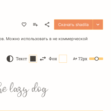
Скачать shadila
ков. Можно использовать в не коммерческой
Текст
Фон
72px
the lazy dog