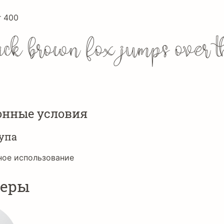
r 400
ick brown fox jumps over 
онные условия
упа
ное использование
неры