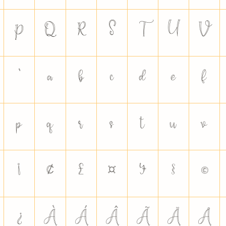
P
Q
R
S
T
U
V
`
a
b
c
d
e
f
p
q
r
s
t
u
v
¡
¢
£
¤
¥
§
©
¿
À
Á
Â
Ã
Ä
Å