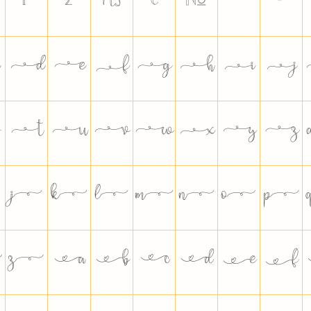
₣
₤
₧
€
№
™
−






























