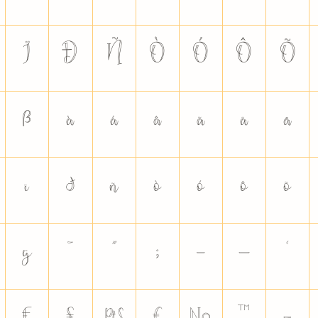
Ï
Ð
Ñ
Ò
Ó
Ô
Õ
ß
à
á
â
ã
ä
å
ï
ð
ñ
ò
ó
ô
õ
ÿ
ˉ
˝
;
–
—
‘