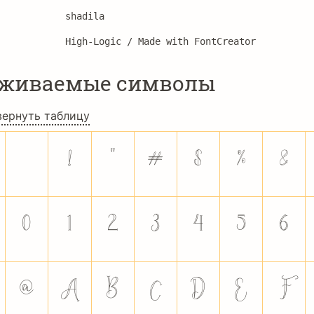
shadila
High-Logic / Made with FontCreator
рживаемые символы
вернуть таблицу
!
"
#
$
%
&
0
1
2
3
4
5
6
@
A
B
C
D
E
F