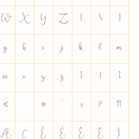
W
X
Y
Z
[
\
]
g
h
i
j
k
l
m
w
x
y
z
{
|
}
«
®
¯
±
µ
¶
Æ
Ç
È
É
Ê
Ë
Ì