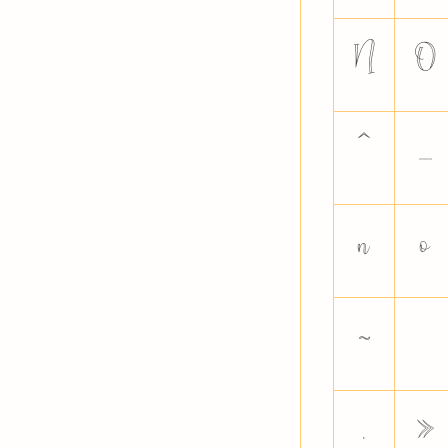
N
O
^
_
n
o
~
·
»