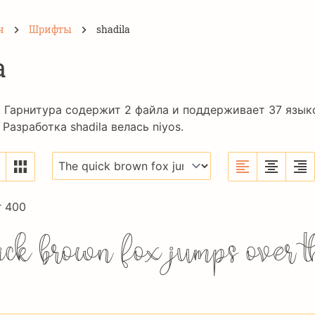
н
Шрифты
shadila
a
. Гарнитура содержит 2 файла и поддерживает 37 язы
 Разработка shadila велась
niyos
.
r 400
ick brown fox jumps over 