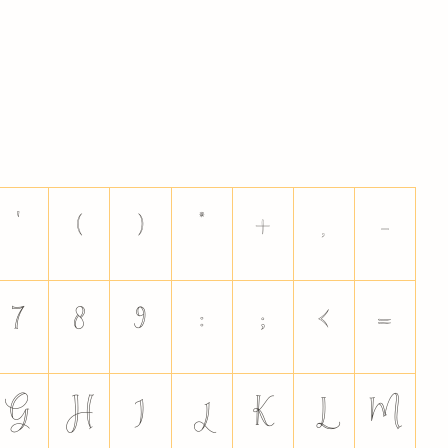
'
(
)
*
+
,
-
7
8
9
:
;
<
=
G
H
I
J
K
L
M