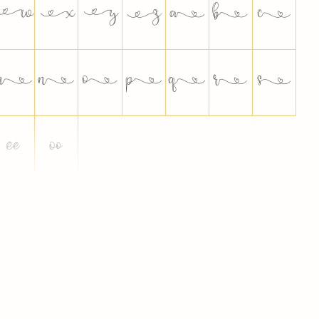















