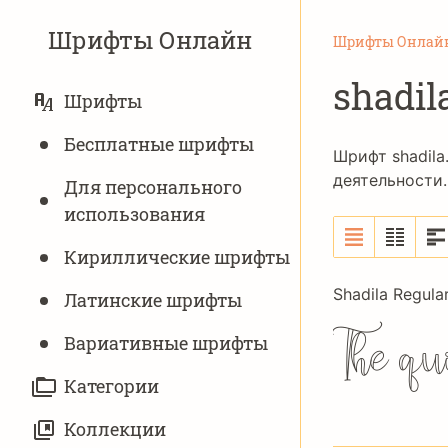
Шрифты Онлайн
Шрифты Онлай
shadil
ОСНОВНАЯ
Шрифты
НАВИГАЦИЯ
Бесплатные шрифты
Шрифт shadila
деятельности.
Для персонального
использования
Кириллические шрифты
Shadila Regula
Латинские шрифты
The qu
Вариативныe шрифты
Категории
Коллекции