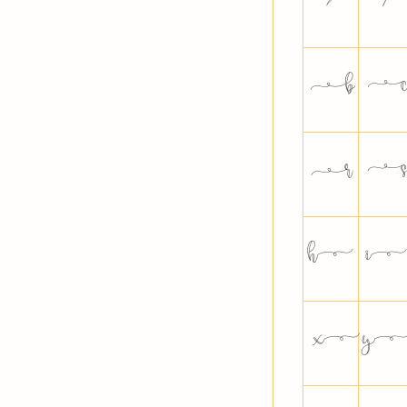
›
⁄




