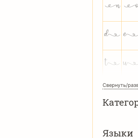



Свернуть/раз
Катего
Языки