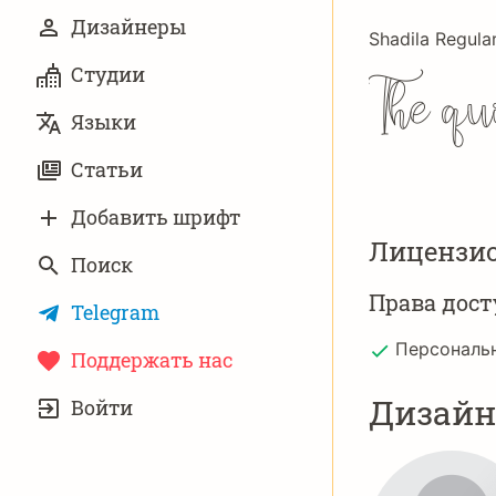
Дизайнеры
Shadila Regula
Студии
The qu
Языки
Статьи
Добавить шрифт
Лицензи
Поиск
Права дост
Telegram
Персональ
Поддержать нас
УЧЁТНАЯ
Дизай
Войти
ЗАПИСЬ