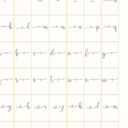
∕
∙
∞
≈
≤
≥




























