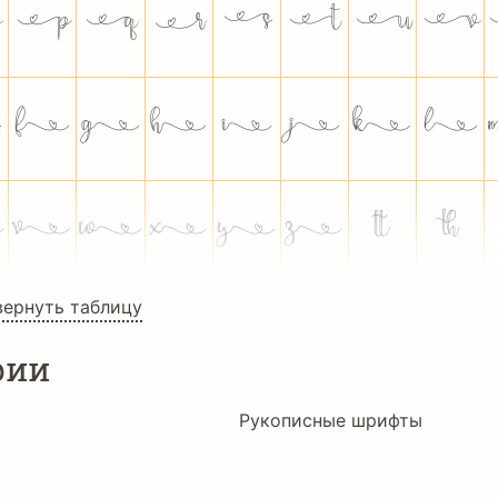
























вернуть таблицу
рии
Рукописные шрифты