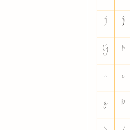
Í
Î
Ý
Þ
í
î
ý
þ