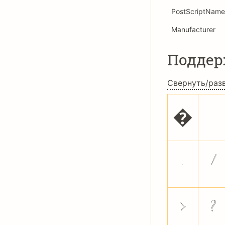
PostScriptName
Manufacturer
Подде
Свернуть/раз
�
.
/
>
?