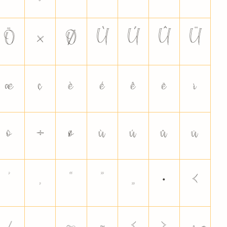
Ö
×
Ø
Ù
Ú
Û
Ü
æ
ç
è
é
ê
ë
ì
ö
÷
ø
ù
ú
û
ü
’
‚
“
”
„
•
‹