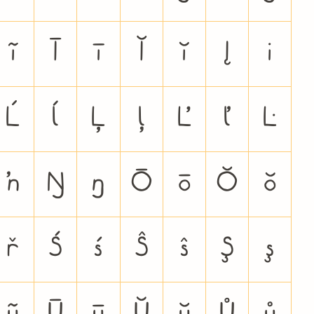
ĩ
Ī
ī
Ĭ
ĭ
Į
į
Ĺ
ĺ
Ļ
ļ
Ľ
ľ
Ŀ
ŉ
Ŋ
ŋ
Ō
ō
Ŏ
ŏ
ř
Ś
ś
Ŝ
ŝ
Ş
ş