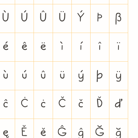
Ù
Ú
Û
Ü
Ý
Þ
ß
é
ê
ë
ì
í
î
ï
ù
ú
û
ü
ý
þ
ÿ
ĉ
Ċ
ċ
Č
č
Ď
ď
ę
Ě
ě
Ĝ
ĝ
Ğ
ğ