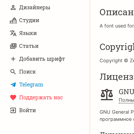
Дизайнеры
Описан
Студии
A font used fo
Языки
Copyrig
Статьи
Добавить шрифт
Copyright © Ze
Поиск
Лиценз
Telegram
GNU
Поддержать нас
Полны
УЧЁТНАЯ
Войти
ЗАПИСЬ
GNU General P
программное 