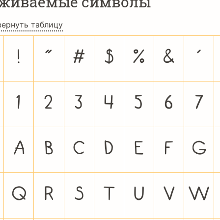
рживаемые символы
вернуть таблицу
!
"
#
$
%
&
'
1
2
3
4
5
6
7
A
B
C
D
E
F
G
Q
R
S
T
U
V
W