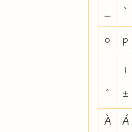
_
`
o
p
¡
°
±
À
Á