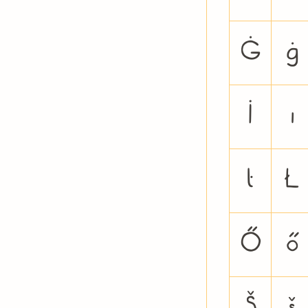
Ġ
ġ
İ
ı
ŀ
Ł
Ő
ő