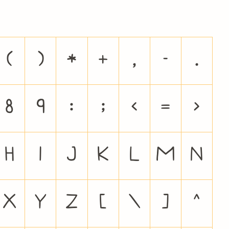
(
)
*
+
,
-
.
8
9
:
;
<
=
>
H
I
J
K
L
M
N
X
Y
Z
[
\
]
^