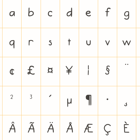
a
b
c
d
e
f
g
q
r
s
t
u
v
w
¢
£
¤
¥
¦
§
¨
²
³
´
µ
¶
·
¸
Â
Ã
Ä
Å
Æ
Ç
È