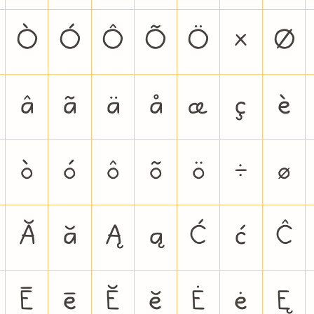
Ò
Ó
Ô
Õ
Ö
×
Ø
â
ã
ä
å
æ
ç
è
ò
ó
ô
õ
ö
÷
ø
Ă
ă
Ą
ą
Ć
ć
Ĉ
Ē
ē
Ĕ
ĕ
Ė
ė
Ę