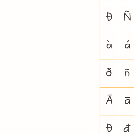
Ð
Ñ
à
á
ð
ñ
Ā
ā
Đ
đ