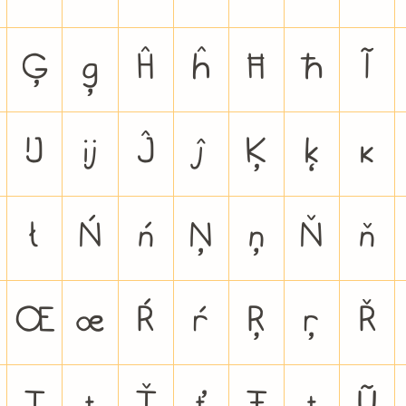
Ģ
ģ
Ĥ
ĥ
Ħ
ħ
Ĩ
Ĳ
ĳ
Ĵ
ĵ
Ķ
ķ
ĸ
ł
Ń
ń
Ņ
ņ
Ň
ň
Œ
œ
Ŕ
ŕ
Ŗ
ŗ
Ř