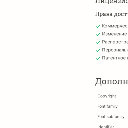
Лицензи
Права дост
Коммерчес
Изменение
Распростр
Персональ
Патентное 
Дополн
Copyright
Font family
Font subfamily
Identifier