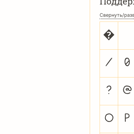
Подде
Свернуть/раз
�
/
0
?
@
O
P