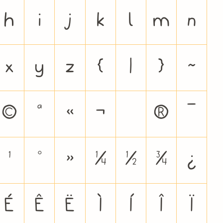
h
i
j
k
l
m
n
x
y
z
{
|
}
~
©
ª
«
¬
®
¯
¹
º
»
¼
½
¾
¿
É
Ê
Ë
Ì
Í
Î
Ï