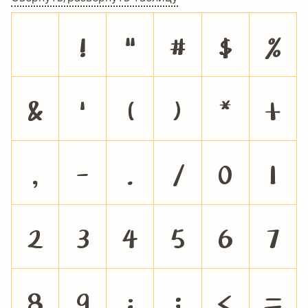
!
"
#
$
%
&
'
(
)
*
+
,
-
.
/
0
1
2
3
4
5
6
7
8
9
:
;
<
=