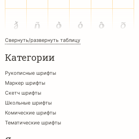
ð
ñ
ò
ó
ô
õ
Свернуть/развернуть таблицу
ö
÷
ø
ù
ú
û
Категории
Рукописные шрифты
ü
ý
þ
ÿ
ā
ē
Маркер шрифты
Скетч шрифты
Школьные шрифты
ě
ī
ı
ń
ň
ō
Комические шрифты
Тематические шрифты
Œ
œ
Š
š
ū
Ÿ