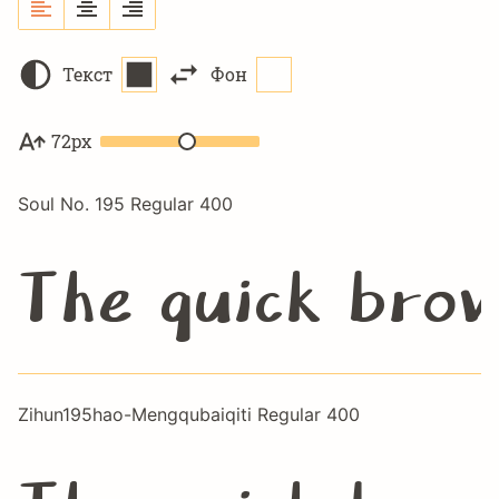
Текст
Фон
72px
Soul No. 195 Regular 400
The quick brow
Zihun195hao-Mengqubaiqiti Regular 400
The quick brow