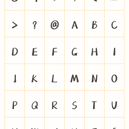
>
?
@
A
B
C
D
E
F
G
H
I
J
K
L
M
N
O
P
Q
R
S
T
U