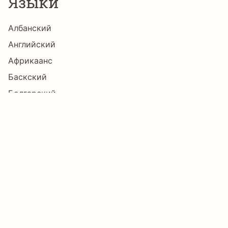
Языки
Албанский
Ž
ž
ƒ
ǎ
ǐ
ǒ
Английский
Африкаанс
Баскский
ǔ
ǖ
ǘ
ǚ
ǜ
ǹ
Болгарский
Бретонский
Букмол
ɑ
ˆ
ˇ
ˉ
ˊ
ˋ
Волапюк
Галисийский
Датский
˙
˚
˜
Α
Β
Γ
Зулу
Индонезийский
Ирландский