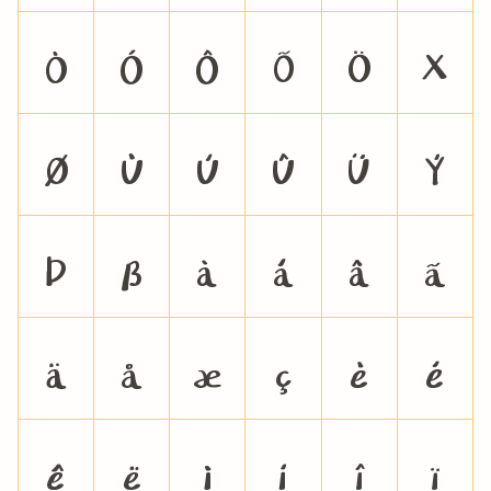
Ò
Ó
Ô
Õ
Ö
×
Ø
Ù
Ú
Û
Ü
Ý
Þ
ß
à
á
â
ã
ä
å
æ
ç
è
é
ê
ë
ì
í
î
ï