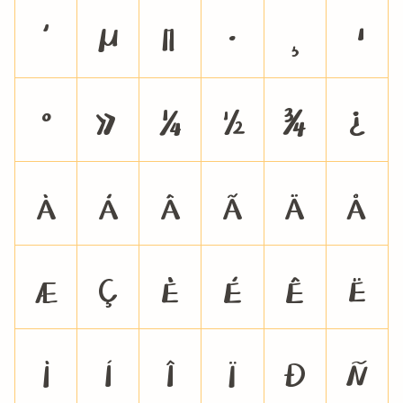
´
µ
¶
·
¸
¹
º
»
¼
½
¾
¿
À
Á
Â
Ã
Ä
Å
Æ
Ç
È
É
Ê
Ë
Ì
Í
Î
Ï
Ð
Ñ