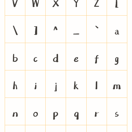
V
W
X
Y
Z
[
\
]
^
_
`
a
b
c
d
e
f
g
h
i
j
k
l
m
n
o
p
q
r
s