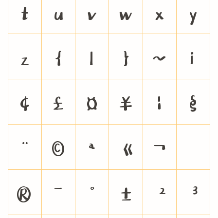
t
u
v
w
x
y
z
{
|
}
~
¡
¢
£
¤
¥
¦
§
¨
©
ª
«
¬
®
¯
°
±
²
³