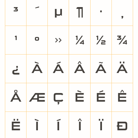
³
´
µ
¶
·
¸
¹
º
»
¼
½
¾
¿
À
Á
Â
Ã
Ä
Å
Æ
Ç
È
É
Ê
Ë
Ì
Í
Î
Ï
Ð