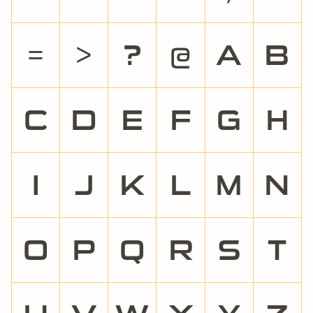
=
>
?
@
A
B
C
D
E
F
G
H
I
J
K
L
M
N
O
P
Q
R
S
T