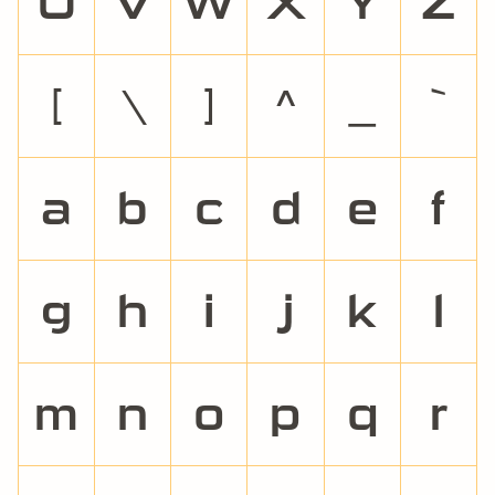
U
V
W
X
Y
Z
[
\
]
^
_
`
a
b
c
d
e
f
g
h
i
j
k
l
m
n
o
p
q
r