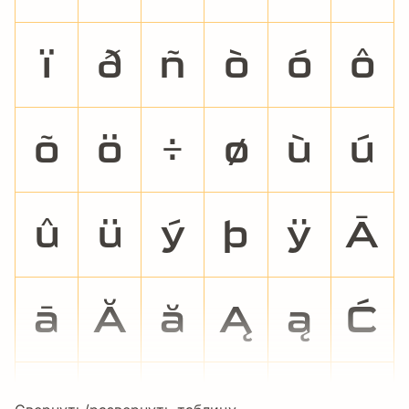
ï
ð
ñ
ò
ó
ô
õ
ö
÷
ø
ù
ú
û
ü
ý
þ
ÿ
Ā
ā
Ă
ă
Ą
ą
Ć
ć
Ċ
ċ
Č
č
Ď