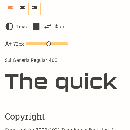
Текст
Фон
72px
Sui Generis Regular 400
The quick 
Copyright
Copyright (c) 2000-2021 Typodermic Fonts Inc. All