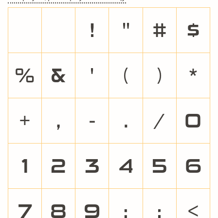

!
"
#
$
%
&
'
(
)
*
+
,
-
.
/
0
1
2
3
4
5
6
7
8
9
:
;
<