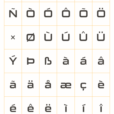
Ñ
Ò
Ó
Ô
Õ
Ö
×
Ø
Ù
Ú
Û
Ü
Ý
Þ
ß
à
á
â
ã
ä
å
æ
ç
è
é
ê
ë
ì
í
î