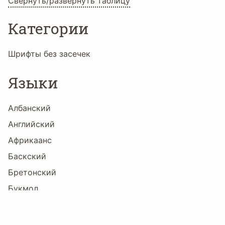
Свернуть/развернуть таблицу
Категории
ď
Đ
đ
Ē
ē
Ė
Шрифты без засечек
Языки
ė
Ę
ę
Ě
ě
Ğ
Албанский
Английский
ğ
Ġ
ġ
Ģ
ģ
Ħ
Африкаанс
Баскский
Бретонский
ħ
Ĩ
ĩ
Ī
ī
Ĭ
Букмол
Валлийский
Венгерский