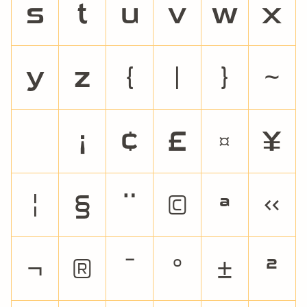
s
t
u
v
w
x
y
z
{
|
}
~
¡
¢
£
¤
¥
¦
§
¨
©
ª
«
¬
®
¯
°
±
²