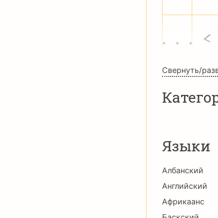
…
‹
Свернуть/раз
Катего
Языки
Албанский
Английский
Африкаанс
Баскский