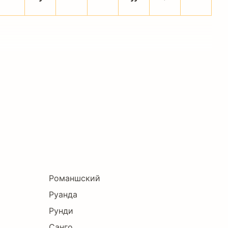
Романшский
Руанда
Рунди
Санго