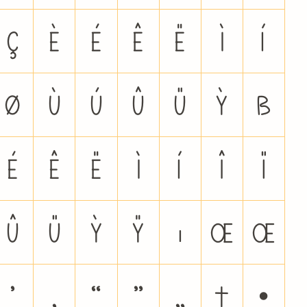
Ç
È
É
Ê
Ë
Ì
Í
Ø
Ù
Ú
Û
Ü
Ý
ß
é
ê
ë
ì
í
î
ï
û
ü
ý
ÿ
ı
Œ
œ
’
‚
“
”
„
†
•