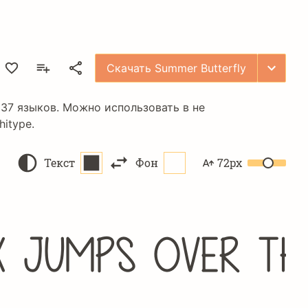
Скачать Summer Butterfly
 37 языков. Можно использовать в не
hitype
.
Текст
Фон
72px
x jumps over th