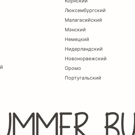
Корнский
Люксембургский
Малагасийский
Мэнский
Немецкий
Нидерландский
Новонорвежский
ий
Оромо
Португальский