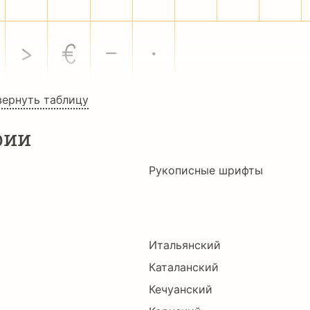
›
€
−
∙
вернуть таблицу
рии
Рукописные шрифты
Итальянский
Каталанский
Кечуанский