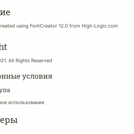
ие
created using FontCreator 12.0 from High-Logic.com
ht
21. All Rights Reserved
онные условия
упа
ное использование
неры