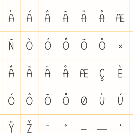
À
Á
Â
Ã
Ä
Å
Æ
Ñ
Ò
Ó
Ô
Õ
Ö
×
â
ã
ä
å
æ
ç
è
ó
ô
õ
ö
ø
ù
ú
Ÿ
ž
̄
̊
–
—
‘