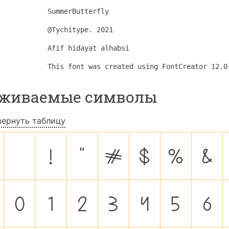
SummerButterfly
@Tychitype. 2021
Afif hidayat alhabsi
This font was created using FontCreator 12.0
рживаемые символы
вернуть таблицу
!
"
#
$
%
&
0
1
2
3
4
5
6