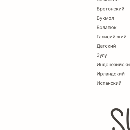
Бретонский
Букмол
Волапюк
Галисийский
Датский
Зулу
Индонезийск
Ирландский
Испанский