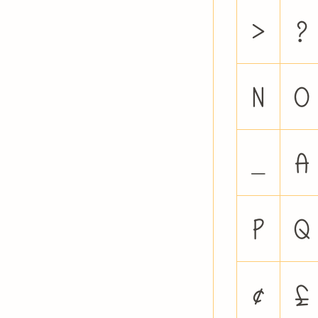
>
?
N
O
_
a
p
q
¢
£