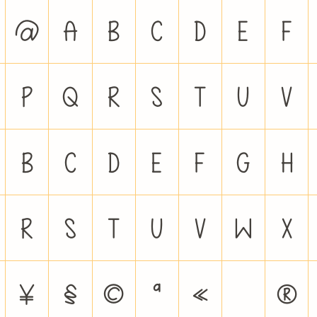
@
A
B
C
D
E
F
P
Q
R
S
T
U
V
b
c
d
e
f
g
h
r
s
t
u
v
w
x
¥
§
©
ª
«
®