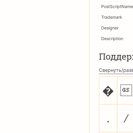
PostScriptName
Trademark
Designer
Description
Подде
Свернуть/раз
�

.
/