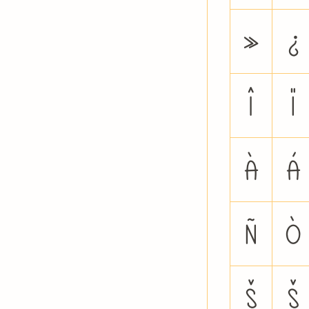
»
¿
Î
Ï
à
á
ñ
ò
Š
š