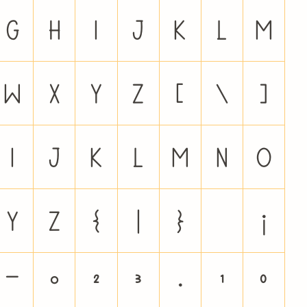
G
H
I
J
K
L
M
W
X
Y
Z
[
\
]
i
j
k
l
m
n
o
y
z
{
|
}
¡
¯
°
²
³
·
¹
º