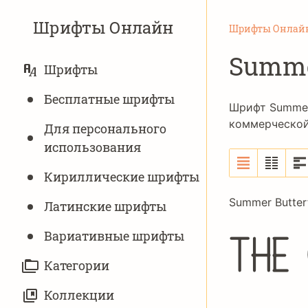
Шрифты Онлайн
Шрифты Онлай
Summer
ОСНОВНАЯ
Шрифты
НАВИГАЦИЯ
Бесплатные шрифты
Шрифт Summer 
коммерческой 
Для персонального
использования
Кириллические шрифты
Summer Butterf
Латинские шрифты
The
Вариативныe шрифты
Категории
Коллекции