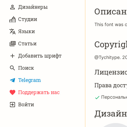
Дизайнеры
Описан
Студии
This font was 
Языки
Copyrig
Статьи
Добавить шрифт
@Tychitype. 20
Поиск
Лицензи
Telegram
Права дост
Поддержать нас
Персональ
УЧЁТНАЯ
Войти
ЗАПИСЬ
Дизай