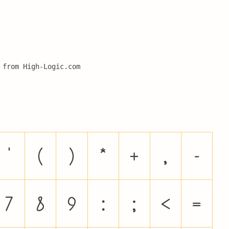
 from High-Logic.com
'
(
)
*
+
,
-
7
8
9
:
;
<
=