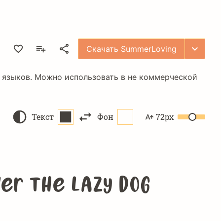
Скачать SummerLoving
 языков. Можно использовать в не коммерческой
Текст
Фон
72px
ver the lazy dog