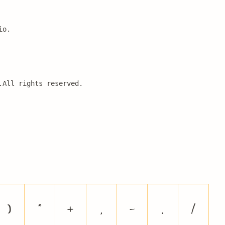
io.
.All rights reserved.
)
*
+
,
-
.
/