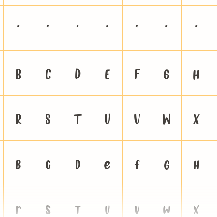
2
3
4
5
6
7
8
B
C
D
E
F
G
H
R
S
T
U
V
W
X
b
c
d
e
f
g
h
r
s
t
u
v
w
x