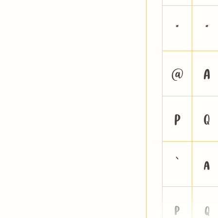
0
1
@
A
P
Q
`
a
p
q