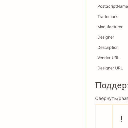
PostScriptName
Trademark
Manufacturer
Designer
Description
Vendor URL
Designer URL
Подде
Свернуть/раз
!