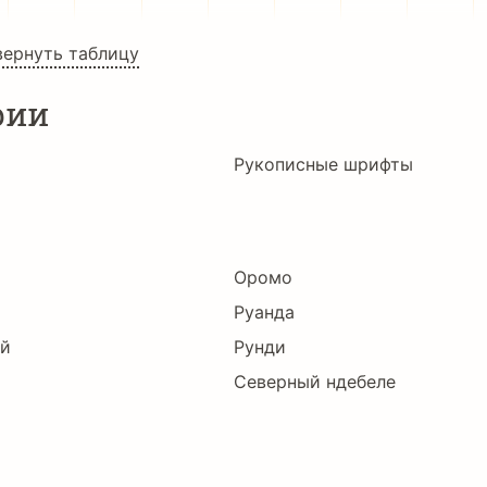
вернуть таблицу
рии
Рукописные шрифты
Оромо
Руанда
ий
Рунди
Северный ндебеле