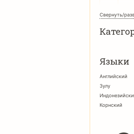
Свернуть/раз
Катего
Языки
Английский
Зулу
Индонезийск
Корнский