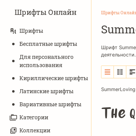
Шрифты Онлайн
Шрифты Онлай
Summe
ОСНОВНАЯ
Шрифты
НАВИГАЦИЯ
Бесплатные шрифты
Шрифт Summer
деятельности
Для персонального
использования
Кириллические шрифты
SummerLoving 
Латинские шрифты
Вариативныe шрифты
The q
Категории
Коллекции