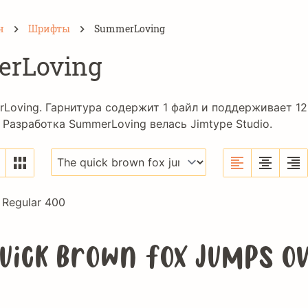
н
Шрифты
SummerLoving
rLoving
Loving. Гарнитура содержит 1 файл и поддерживает 12
. Разработка SummerLoving велась
Jimtype Studio
.
Regular 400
uick brown fox jumps o