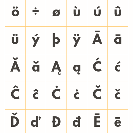
ö
÷
ø
ù
ú
û
ü
ý
þ
ÿ
Ā
ā
Ă
ă
Ą
ą
Ć
ć
Ĉ
ĉ
Ċ
ċ
Č
č
Ď
ď
Đ
đ
Ē
ē