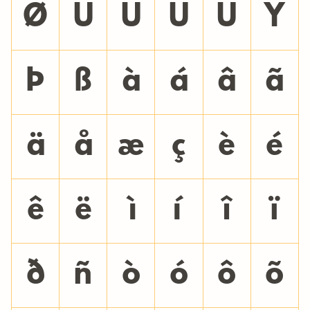
Ø
Ù
Ú
Û
Ü
Ý
Þ
ß
à
á
â
ã
ä
å
æ
ç
è
é
ê
ë
ì
í
î
ï
ð
ñ
ò
ó
ô
õ