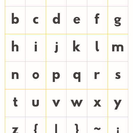
b
c
d
e
f
g
h
i
j
k
l
m
n
o
p
q
r
s
t
u
v
w
x
y
z
{
|
}
~
¡