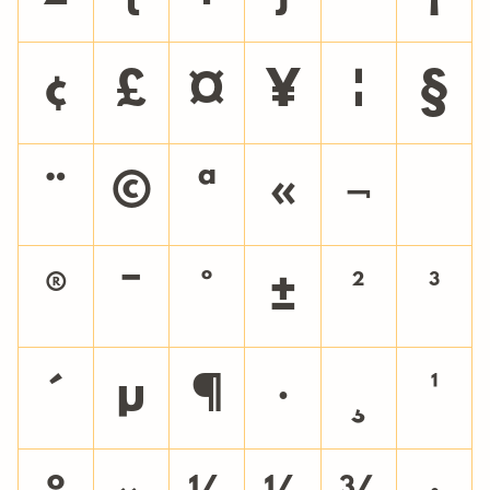
¢
£
¤
¥
¦
§
¨
©
ª
«
¬
®
¯
°
±
²
³
´
µ
¶
·
¸
¹