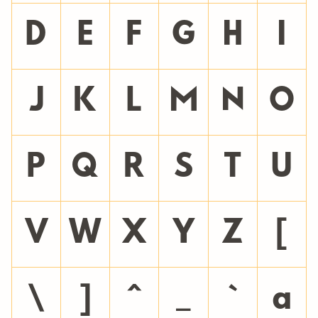
D
E
F
G
H
I
J
K
L
M
N
O
P
Q
R
S
T
U
V
W
X
Y
Z
[
\
]
^
_
`
a