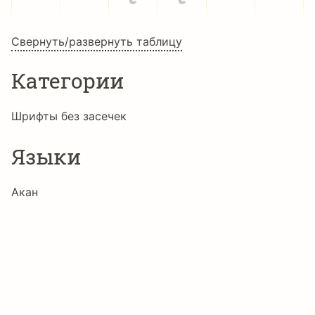
Свернуть/развернуть таблицу
Ĳ
ĳ
Ĵ
ĵ
Ķ
ķ
Категории
ĸ
Ĺ
ĺ
Ļ
ļ
Ľ
Шрифты без засечек
Языки
ľ
Ŀ
ŀ
Ł
ł
Ń
Акан
Албанский
Английский
ń
Ņ
ņ
Ň
ň
ŉ
Африкаанс
Баскский
Белорусский