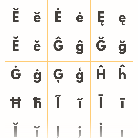
Ĕ
ĕ
Ė
ė
Ę
ę
Ě
ě
Ĝ
ĝ
Ğ
ğ
Ġ
ġ
Ģ
ģ
Ĥ
ĥ
Ħ
ħ
Ĩ
ĩ
Ī
ī
Ĭ
ĭ
Į
į
İ
ı