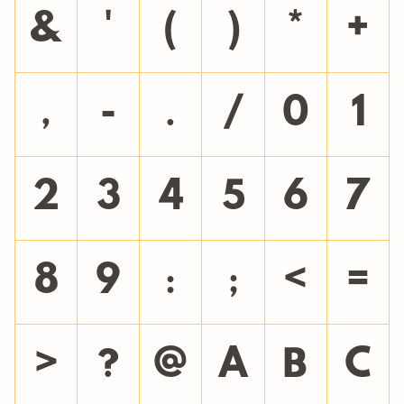
&
'
(
)
*
+
,
-
.
/
0
1
2
3
4
5
6
7
8
9
:
;
<
=
>
?
@
A
B
C