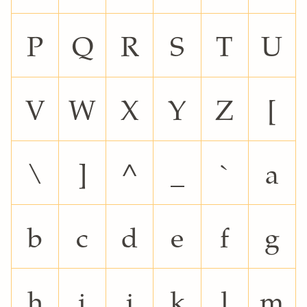
P
Q
R
S
T
U
V
W
X
Y
Z
[
\
]
^
_
`
a
b
c
d
e
f
g
h
i
j
k
l
m