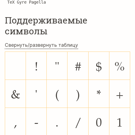
TeX Gyre Pagella
Поддерживаемые
символы
Свернуть/развернуть таблицу
!
"
#
$
%
&
'
(
)
*
+
,
-
.
/
0
1