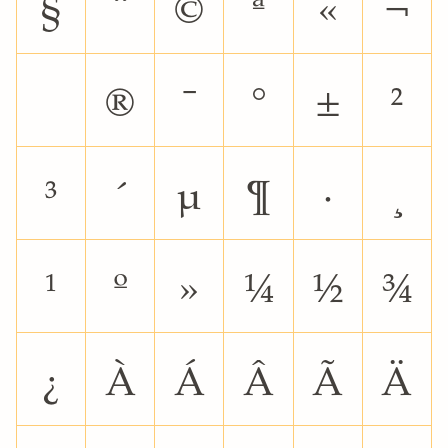
§
¨
©
ª
«
¬
®
¯
°
±
²
³
´
µ
¶
·
¸
¹
º
»
¼
½
¾
¿
À
Á
Â
Ã
Ä