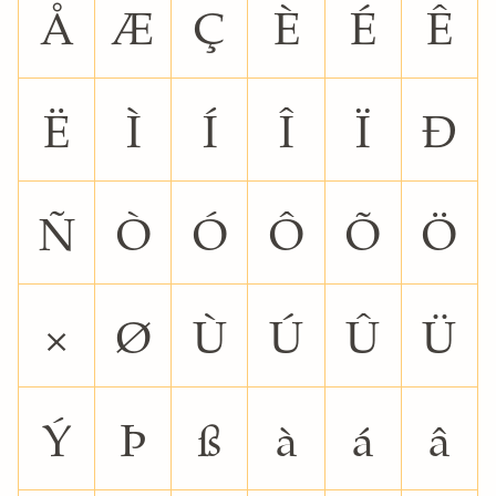
Å
Æ
Ç
È
É
Ê
Ë
Ì
Í
Î
Ï
Ð
Ñ
Ò
Ó
Ô
Õ
Ö
×
Ø
Ù
Ú
Û
Ü
Ý
Þ
ß
à
á
â