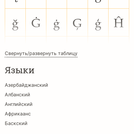
ğ
Ġ
ġ
Ģ
ģ
Ĥ
ĥ
Ħ
ħ
Ĩ
ĩ
Ī
Свернуть/развернуть таблицу
Языки
ī
Ĭ
ĭ
Į
į
İ
Азербайджанский
Албанский
ı
Ĳ
ĳ
Ĵ
ĵ
Ķ
Английский
Африкаанс
Баскский
ķ
Ĺ
ĺ
Ļ
ļ
Ľ
Белорусский