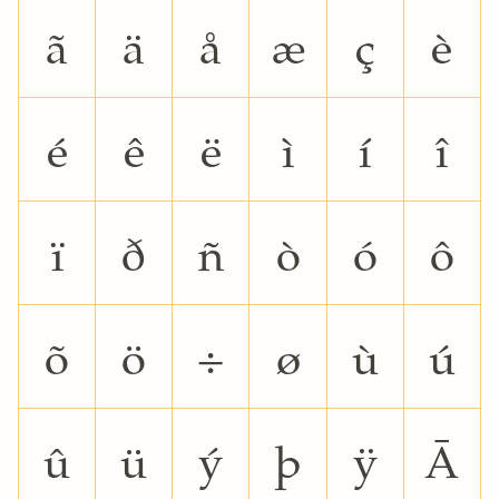
ã
ä
å
æ
ç
è
é
ê
ë
ì
í
î
ï
ð
ñ
ò
ó
ô
õ
ö
÷
ø
ù
ú
û
ü
ý
þ
ÿ
Ā