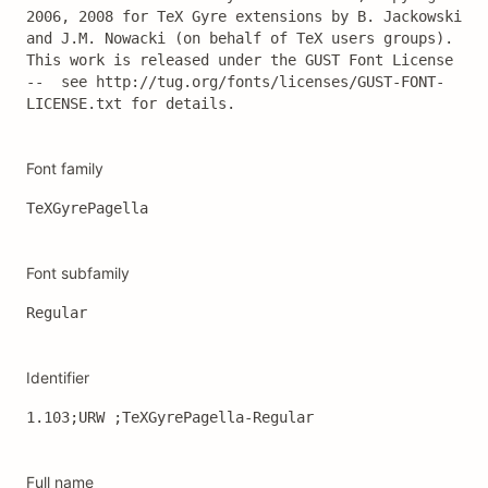
2006, 2008 for TeX Gyre extensions by B. Jackowski 
and J.M. Nowacki (on behalf of TeX users groups). 
This work is released under the GUST Font License 
--  see http://tug.org/fonts/licenses/GUST-FONT-
LICENSE.txt for details.
Font family
TeXGyrePagella
Font subfamily
Regular
Identifier
1.103;URW ;TeXGyrePagella-Regular
Full name