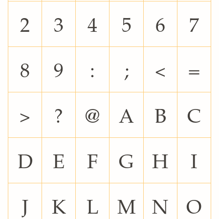
2
3
4
5
6
7
8
9
:
;
<
=
>
?
@
A
B
C
D
E
F
G
H
I
J
K
L
M
N
O