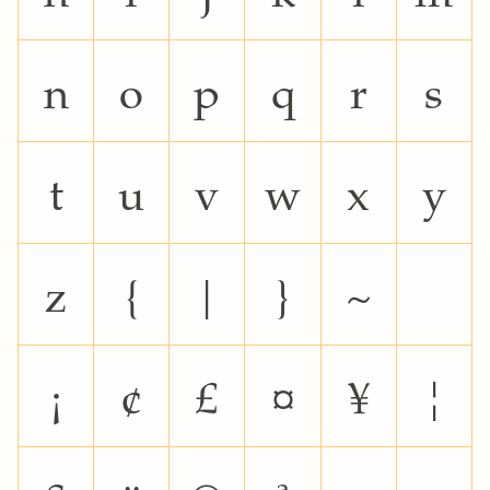
n
o
p
q
r
s
t
u
v
w
x
y
z
{
|
}
~
¡
¢
£
¤
¥
¦