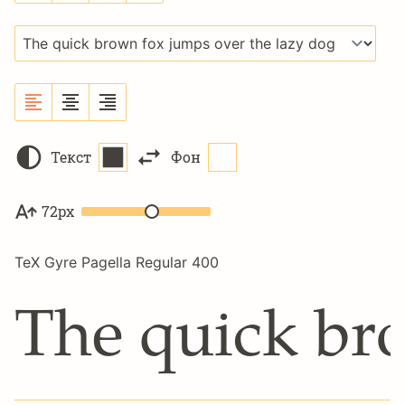
Текст
Фон
72px
TeX Gyre Pagella Regular 400
The quick br