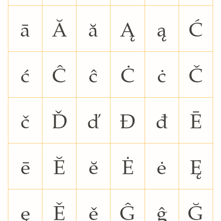
ā
Ă
ă
Ą
ą
Ć
ć
Ĉ
ĉ
Ċ
ċ
Č
č
Ď
ď
Đ
đ
Ē
ē
Ĕ
ĕ
Ė
ė
Ę
ę
Ě
ě
Ĝ
ĝ
Ğ