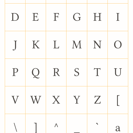
D
E
F
G
H
I
J
K
L
M
N
O
P
Q
R
S
T
U
V
W
X
Y
Z
[
\
]
^
_
`
a