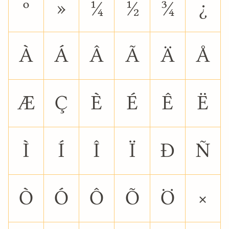
º
»
¼
½
¾
¿
À
Á
Â
Ã
Ä
Å
Æ
Ç
È
É
Ê
Ë
Ì
Í
Î
Ï
Ð
Ñ
Ò
Ó
Ô
Õ
Ö
×