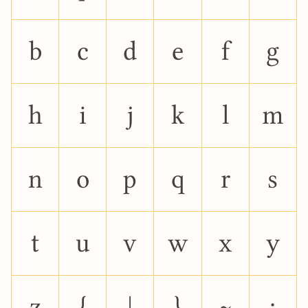
b
c
d
e
f
g
h
i
j
k
l
m
n
o
p
q
r
s
t
u
v
w
x
y
z
{
|
}
~
¡