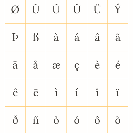
Ø
Ù
Ú
Û
Ü
Ý
Þ
ß
à
á
â
ã
ä
å
æ
ç
è
é
ê
ë
ì
í
î
ï
ð
ñ
ò
ó
ô
õ