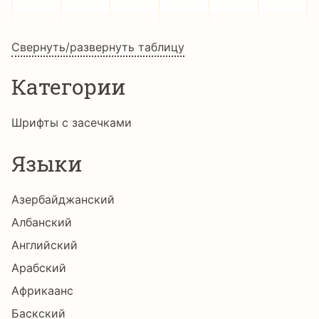
Ĕ
ĕ
Ė
ė
Ę
ę
Свернуть/развернуть таблицу
Категории
Ě
ě
Ĝ
ĝ
Ğ
ğ
Шрифты с засечками
Языки
Ġ
ġ
Ģ
ģ
Ĥ
ĥ
Азербайджанский
Албанский
Ħ
ħ
Ĩ
ĩ
Ī
ī
Английский
Арабский
Африкаанс
Ĭ
ĭ
Į
į
İ
ı
Баскский