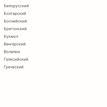
Белорусский
Болгарский
Ĵ
ĵ
Ķ
ķ
Ł
ł
Боснийский
Бретонский
Букмол
Ń
ń
Ň
ň
Ŋ
ŋ
Венгерский
Волапюк
Галисийский
Ō
ō
Ŏ
ŏ
Ő
ő
Греческий
Датский
Западнофризский
Œ
œ
Ś
ś
Ŝ
ŝ
Зулу
Индонезийский
Ирландский