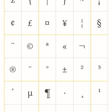
¢
£
¤
¥
¦
§
¨
©
ª
«
¬
®
¯
°
±
²
³
´
µ
¶
·
¸
¹