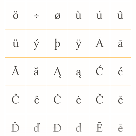
ö
÷
ø
ù
ú
û
ü
ý
þ
ÿ
Ā
ā
Ă
ă
Ą
ą
Ć
ć
Ĉ
ĉ
Ċ
ċ
Č
č
Ď
ď
Đ
đ
Ē
ē