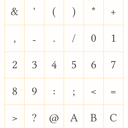
&
'
(
)
*
+
,
-
.
/
0
1
2
3
4
5
6
7
8
9
:
;
<
=
>
?
@
A
B
C