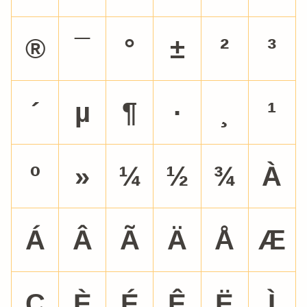
®
¯
°
±
²
³
´
µ
¶
·
¸
¹
º
»
¼
½
¾
À
Á
Â
Ã
Ä
Å
Æ
Ç
È
É
Ê
Ë
Ì