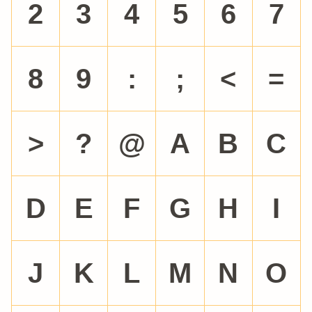
2
3
4
5
6
7
8
9
:
;
<
=
>
?
@
A
B
C
D
E
F
G
H
I
J
K
L
M
N
O