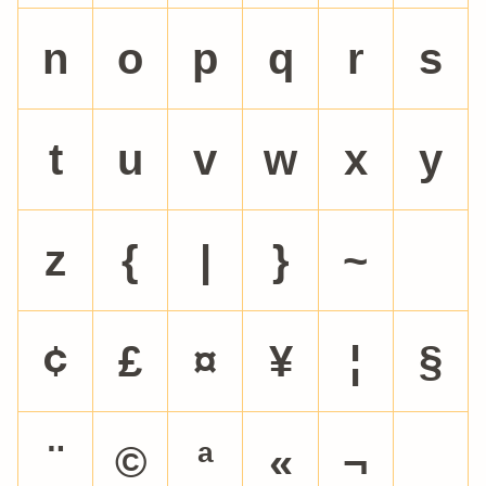
n
o
p
q
r
s
t
u
v
w
x
y
z
{
|
}
~
¢
£
¤
¥
¦
§
¨
©
ª
«
¬