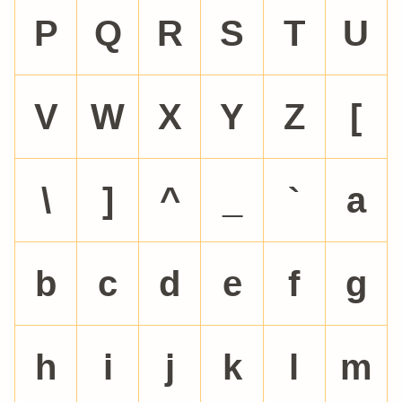
P
Q
R
S
T
U
V
W
X
Y
Z
[
\
]
^
_
`
a
b
c
d
e
f
g
h
i
j
k
l
m