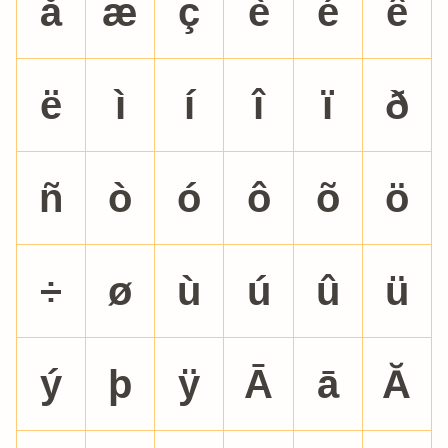
å
æ
ç
è
é
ê
ë
ì
í
î
ï
ð
ñ
ò
ó
ô
õ
ö
÷
ø
ù
ú
û
ü
ý
þ
ÿ
Ā
ā
Ă