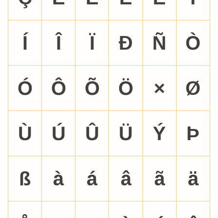
Í
Î
Ï
Ð
Ñ
Ò
Ó
Ô
Õ
Ö
×
Ø
Ù
Ú
Û
Ü
Ý
Þ
ß
à
á
â
ã
ä