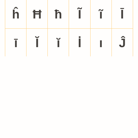
ĥ
Ħ
ħ
Ĩ
ĩ
Ī
ī
Ĭ
ĭ
İ
ı
Ĵ
ĵ
Ķ
ķ
Ł
ł
Ń
ń
Ň
ň
Ŋ
ŋ
Ō
ō
Ŏ
ŏ
Ő
ő
Œ