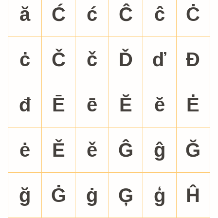
ă
Ć
ć
Ĉ
ĉ
Ċ
ċ
Č
č
Ď
ď
Đ
đ
Ē
ē
Ĕ
ĕ
Ė
ė
Ě
ě
Ĝ
ĝ
Ğ
ğ
Ġ
ġ
Ģ
ģ
Ĥ