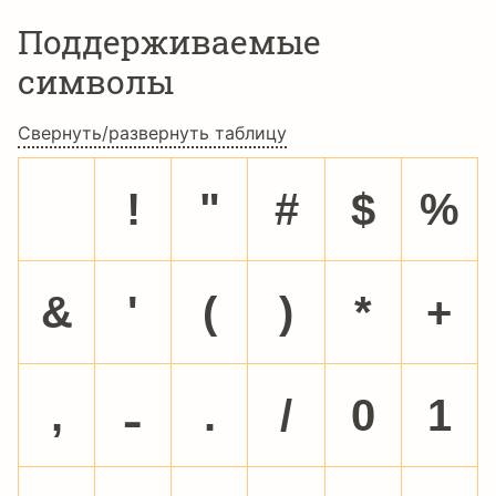
Поддерживаемые
символы
Свернуть/развернуть таблицу
!
"
#
$
%
&
'
(
)
*
+
,
-
.
/
0
1