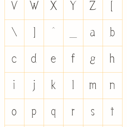
V
W
X
Y
Z
[
\
]
^
_
a
b
c
d
e
f
g
h
i
j
k
l
m
n
o
p
q
r
s
t