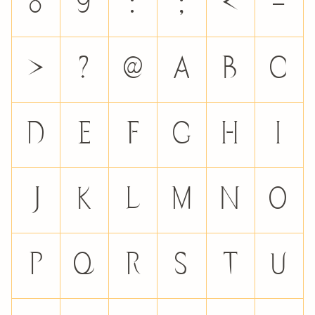
8
9
:
;
<
=
>
?
@
A
B
C
D
E
F
G
H
I
J
K
L
M
N
O
P
Q
R
S
T
U