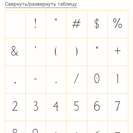
Свернуть/развернуть таблицу
!
"
#
$
%
&
'
(
)
*
+
,
-
.
/
0
1
2
3
4
5
6
7