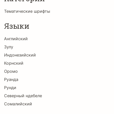
Тематические шрифты
Языки
Английский
Зулу
Индонезийский
Корнский
Оромо
Руанда
Рунди
Северный ндебеле
Сомалийский
Суахили