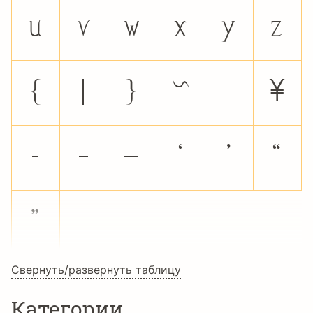
u
v
w
x
y
z
{
|
}
~
¥
‐
–
—
‘
’
“
”
Свернуть/развернуть таблицу
Категории