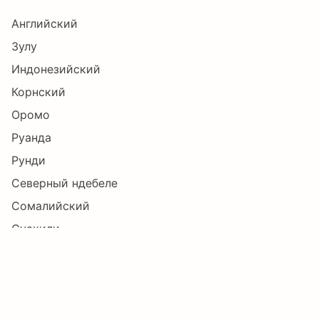
Английский
Зулу
Индонезийский
Корнский
Оромо
Руанда
Рунди
Северный ндебеле
Сомалийский
Суахили
Узбекский
Шона