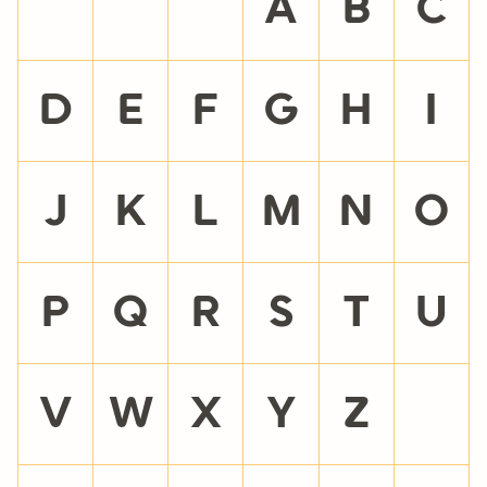
>
?
@
A
B
C
D
E
F
G
H
I
J
K
L
M
N
O
P
Q
R
S
T
U
V
W
X
Y
Z
[