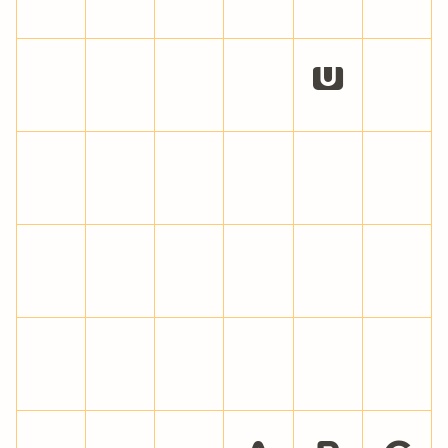
&
'
(
)
*
+
,
-
.
/
0
1
2
3
4
5
6
7
8
9
:
;
<
=