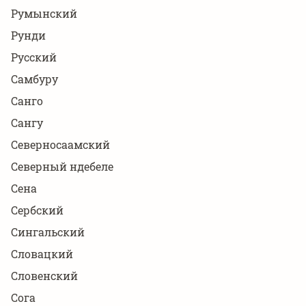
Румынский
Рунди
Русский
Самбуру
Санго
Сангу
Северносаамский
Северный ндебеле
Сена
Сербский
Сингальский
Словацкий
Словенский
Сога