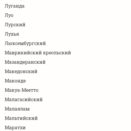
Луганда
Луо
Лурский
Лухья
Люксембургский
Маврикийский креольский
Мазандеранский
Македонский
Маконде
Макуа-Меетто
Малагасийский
Малаялам
Мальтийский
Маратхи