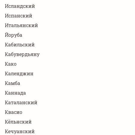
Исландский
Испанский
Итальянский
Йоруба
Кабильский
Кабувердьяну
Како
Календжин
Камба
Каннада
Каталанский
Квасио
Кёльнский
Кечуанский