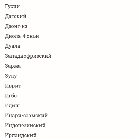
Гусии
Датский
Дзонг-кэ
Диола-Фоньи
Дуала
Западнофризский
Зарма
Зулу
Иврит
Игбо
Идиш
Инари-саамский
Индонезийский
Ирландский