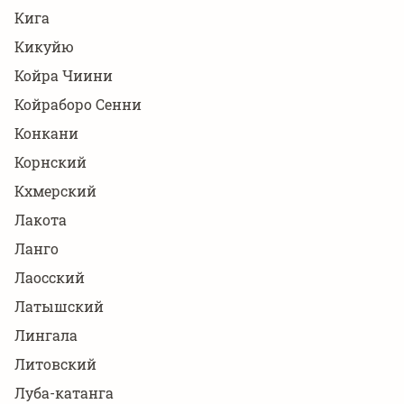
Кига
Кикуйю
Койра Чиини
Койраборо Сенни
Конкани
Корнский
Кхмерский
Лакота
Ланго
Лаосский
Латышский
Лингала
Литовский
Луба-катанга