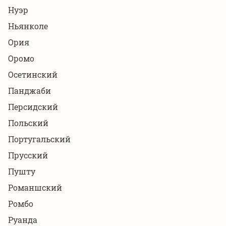
Нуэр
Ньянколе
Ория
Оромо
Осетинский
Панджаби
Персидский
Польский
Португальский
Прусский
Пушту
Романшский
Ромбо
Руанда