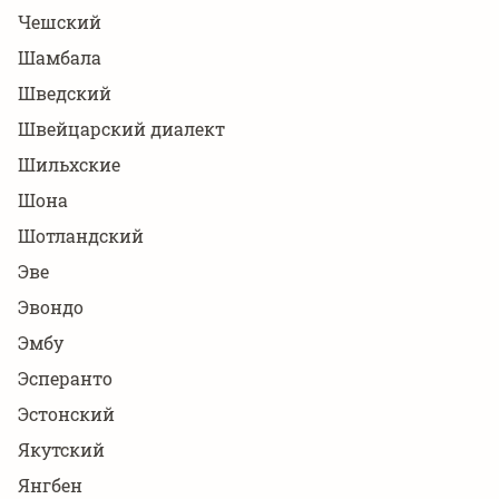
Чешский
Шамбала
Шведский
Швейцарский диалект
Шильхские
Шона
Шотландский
Эве
Эвондо
Эмбу
Эсперанто
Эстонский
Якутский
Янгбен