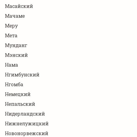
Масайский
Мачаме
Меру
Мета
Мунданг
Мэнский
Нама
Нгимбунский
Нгомба
Немецкий
Непальский
Нидерландский
Нижнелужицкий
Новонорвежский