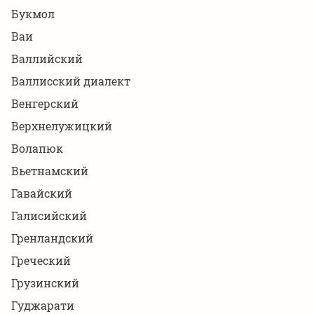
Букмол
Ваи
Валлийский
Валлисский диалект
Венгерский
Верхнелужицкий
Волапюк
Вьетнамский
Гавайский
Галисийский
Гренландский
Греческий
Грузинский
Гуджарати