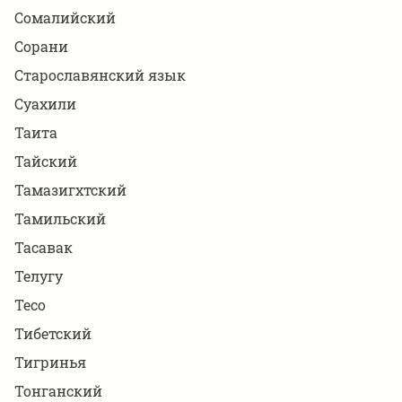
Сомалийский
Сорани
Старославянский язык
Суахили
Таита
Тайский
Тамазигхтский
Тамильский
Тасавак
Телугу
Тесо
Тибетский
Тигринья
Тонганский