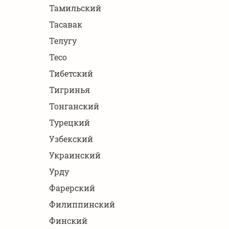
Тамильский
Тасавак
Телугу
Тесо
Тибетский
Тигринья
Тонганский
Турецкий
Узбекский
Украинский
Урду
Фарерский
Филиппинский
Финский