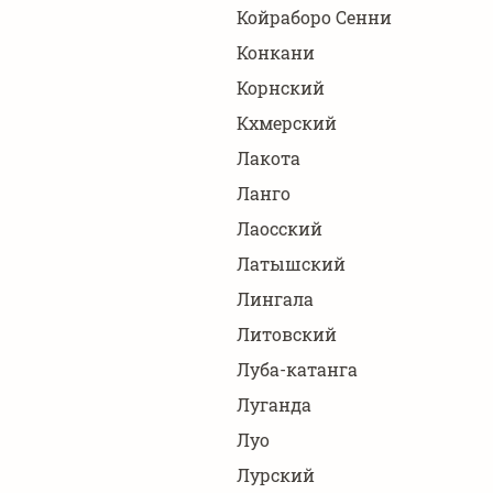
Койраборо Сенни
Конкани
Корнский
Кхмерский
Лакота
Ланго
Лаосский
Латышский
Лингала
Литовский
Луба-катанга
Луганда
Луо
Лурский