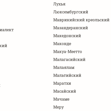
Лухья
Люксембургский
Маврикийский креольский
Мазандеранский
иалект
Македонский
Маконде
кий
Макуа-Меетто
Малагасийский
Малаялам
Мальтийский
Маратхи
й
Масайский
Мачаме
Меру