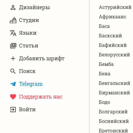
Дизайнеры
Астурийский
Африкаанс
Студии
Баса
Языки
Баскский
Статьи
Бафийский
Белорусский
Добавить шрифт
Бемба
Поиск
Бена
Бенгальский
Telegram
Бирманский
Поддержать нас
Бодо
УЧЁТНАЯ
Войти
ЗАПИСЬ
Болгарский
Боснийский
Бретонский