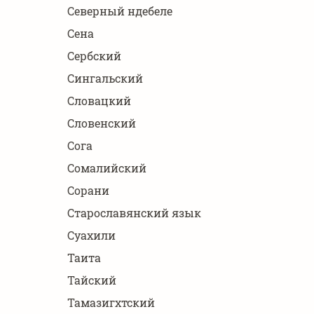
Северный ндебеле
Сена
Сербский
Сингальский
Словацкий
Словенский
Сога
Сомалийский
Сорани
Старославянский язык
Суахили
Таита
Тайский
Тамазигхтский