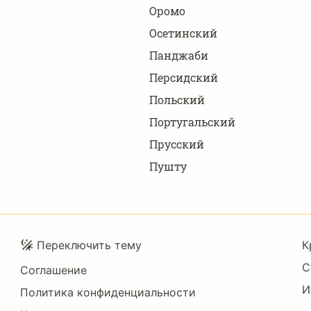
Оромо
Осетинский
Панджаби
Персидский
Польский
Португальский
Прусский
Пушту
Подвал
Переключить тему
К
С
Соглашение
И
Политика конфиденциальности