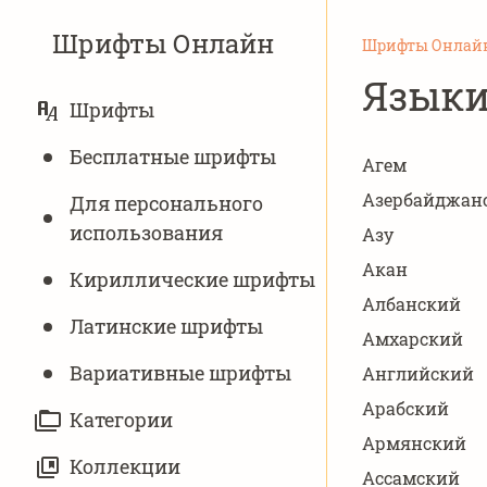
Шрифты Онлайн
Шрифты Онлай
Язык
ОСНОВНАЯ
Шрифты
НАВИГАЦИЯ
Бесплатные шрифты
Агем
Азербайджан
Для персонального
использования
Азу
Акан
Кириллические шрифты
Албанский
Латинские шрифты
Амхарский
Вариативныe шрифты
Английский
Арабский
Категории
Армянский
Коллекции
Ассамский