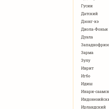
Гусии
Датский
Дзонг-кэ
Диола-Фоньи
Дуала
Западнофриз
Зарма
Зулу
Иврит
Игбо
Идиш
Инари-саамс
Индонезийск
Ирландский