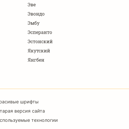
Эве
Эвондо
Эмбу
Эсперанто
Эстонский
Якутский
Янгбен
Footer
расивые шрифты
Right
тарая версия сайта
спользуемые технологии