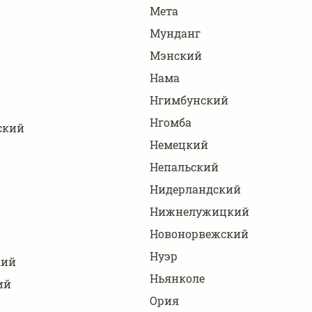
Мета
Мунданг
Мэнский
Нама
Нгимбунский
Нгомба
ский
Немецкий
Непальский
Нидерландский
Нижнелужицкий
Новонорвежский
Нуэр
кий
Ньянколе
ий
Ория