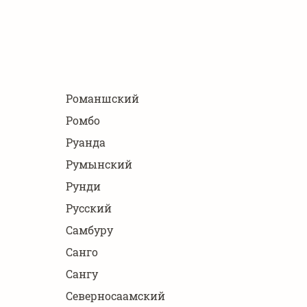
Романшский
Ромбо
Руанда
Румынский
Рунди
Русский
Самбуру
Санго
Сангу
Северносаамский