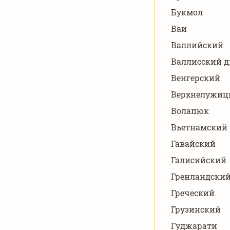
Букмол
Ваи
Валлийский
Валлисский д
Венгерский
Верхнелужиц
Волапюк
Вьетнамский
Гавайский
Галисийский
Гренландски
Греческий
Грузинский
Гуджарати