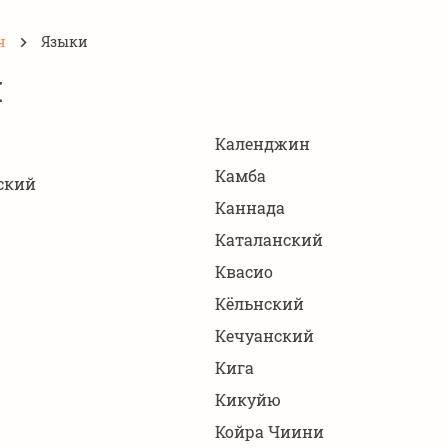
н
Языки
и
Календжин
Камба
ский
Каннада
Каталанский
Квасио
Кёльнский
Кечуанский
Кига
Кикуйю
Койра Чиини