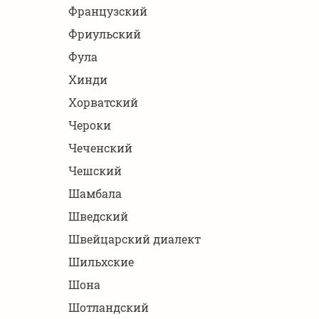
Французский
Фриульский
Фула
Хинди
Хорватский
Чероки
Чеченский
Чешский
Шамбала
Шведский
Швейцарский диалект
Шильхские
Шона
Шотландский