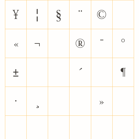
¥
¦
§
¨
©
ª
«
¬
®
¯
°
±
²
³
´
µ
¶
·
¸
¹
º
»
¼
½
¾
¿
À
Á
Â