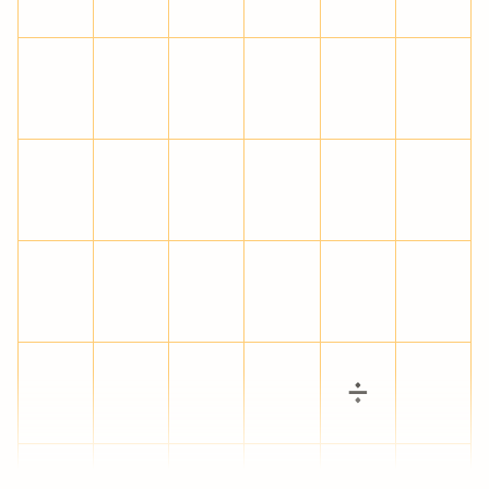
á
â
ã
ä
å
æ
ç
è
é
ê
ë
ì
í
î
ï
ð
ñ
ò
ó
ô
õ
ö
÷
ø