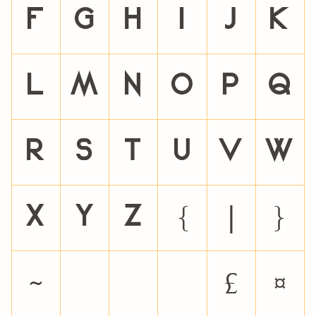
f
g
h
i
j
k
l
m
n
o
p
q
r
s
t
u
v
w
x
y
z
{
|
}
~
¡
¢
£
¤