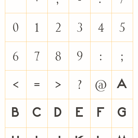
0
1
2
3
4
5
6
7
8
9
:
;
<
=
>
?
@
A
B
C
D
E
F
G