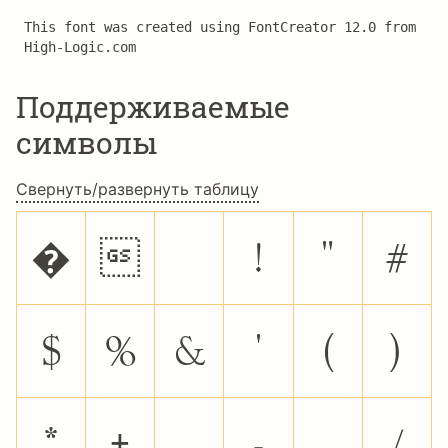
This font was created using FontCreator 12.0 from 
High-Logic.com
Поддерживаемые
символы
Свернуть/развернуть таблицу
�

!
"
#
$
%
&
'
(
)
*
+
,
-
.
/