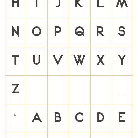
H
I
J
K
L
M
N
O
P
Q
R
S
T
U
V
W
X
Y
Z
[
\
]
^
_
`
a
b
c
d
e