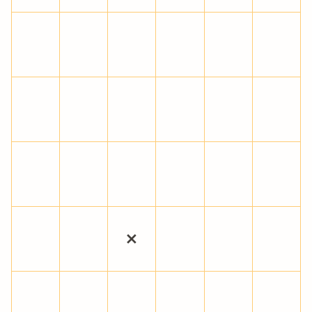
Ã
Ä
Å
Æ
Ç
È
É
Ê
Ë
Ì
Í
Î
Ï
Ð
Ñ
Ò
Ó
Ô
Õ
Ö
×
Ø
Ù
Ú
Û
Ü
Ý
Þ
ß
à