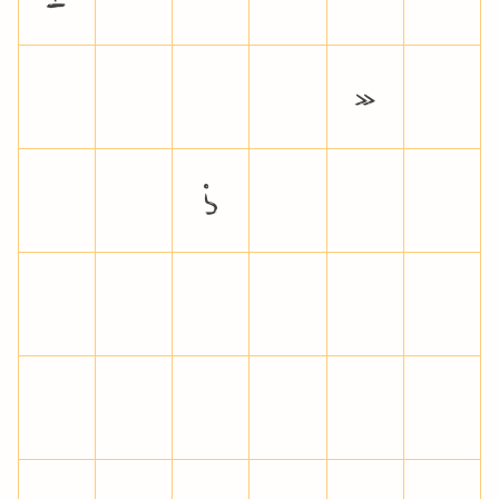
·
¸
¹
º
»
¼
½
¾
¿
À
Á
Â
Ã
Ä
Å
Æ
Ç
È
É
Ê
Ë
Ì
Í
Î