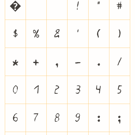
�
!
"
#
$
%
&
'
(
)
*
+
,
-
.
/
0
1
2
3
4
5
6
7
8
9
:
;