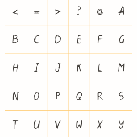
<
=
>
?
@
A
B
C
D
E
F
G
H
I
J
K
L
M
N
O
P
Q
R
S
T
U
V
W
X
Y