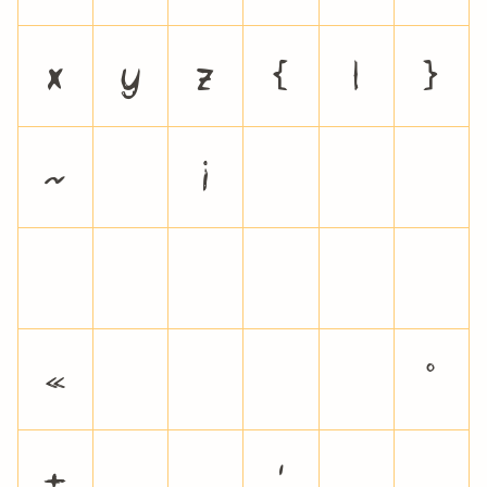
x
y
z
{
|
}
~
¡
¢
£
¤
¥
¦
§
¨
©
«
¬
®
¯
°
±
²
³
´
µ
¶