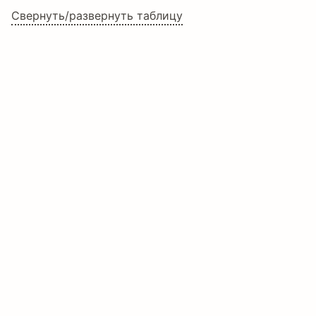
Свернуть/развернуть таблицу
Ё
А
Б
В
Г
Д
Категории
Е
Ж
З
И
Й
К
Рукописные шрифты
Каллиграфические шрифты
Маркер шрифты
Л
М
Н
О
П
Р
Скетч шрифты
Школьные шрифты
Шрифты кисти
С
Т
У
Ф
Х
Ц
Языки
Албанский
Ч
Ш
Щ
Ъ
Ы
Ь
Английский