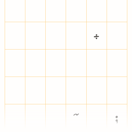
í
î
ï
ð
ñ
ò
ó
ô
õ
ö
÷
ø
ù
ú
û
ü
ý
þ
ÿ
ı
ˆ
ˇ
ˉ
˘
˙
˚
˛
˜
˝
;