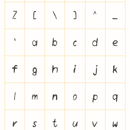
Z
[
\
]
^
_
`
a
b
c
d
e
f
g
h
i
j
k
l
m
n
o
p
q
r
s
t
u
v
w