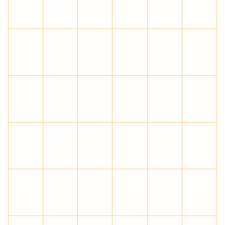
Ï
Ð
Ñ
Ò
Ó
Ô
Õ
Ö
×
Ø
Ù
Ú
Û
Ü
Ý
Þ
ß
à
á
â
ã
ä
å
æ
ç
è
é
ê
ë
ì