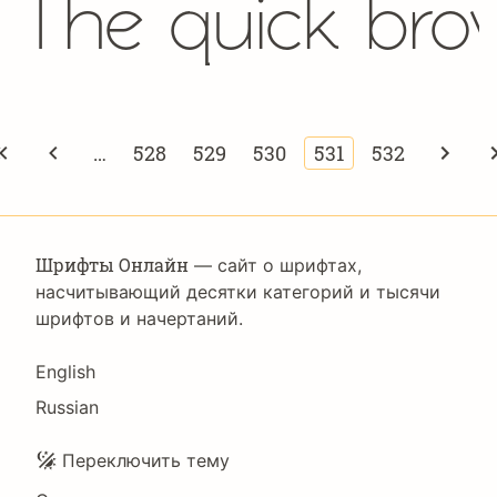
The quick bro
…
528
529
530
531
532
Page
Page
Page
Текущая
Page
страница
Шрифты Онлайн
— сайт о шрифтах,
насчитывающий десятки категорий и тысячи
шрифтов и начертаний.
Language
English
Russian
Подвал
Переключить тему