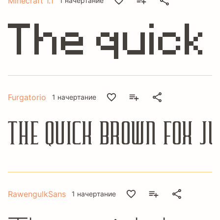
Minecraft 1.1
1 начертание
The quick
Furgatorio
1 начертание
The quick brown fox j
RawengulkSans
1 начертание