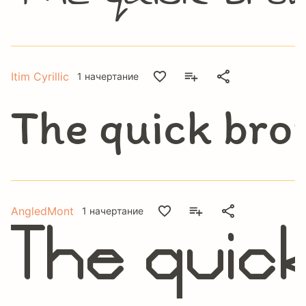
Itim Cyrillic
1 начертание
The quick bro
AngledMont
1 начертание
The quick