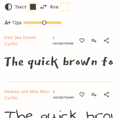
Текст
Фон
72px
East Sea Dokdo
1
начертание
Cyrillic
The quick brown fox
Swanky and Moo Moo
1
начертание
Cyrillic
The quick brow