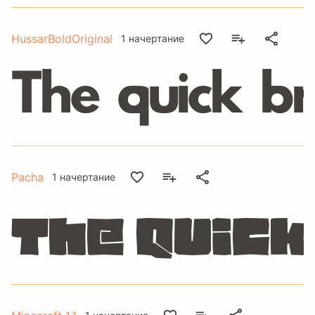
HussarBoldOriginal
1 начертание
The quick b
Pacha
1 начертание
The quick