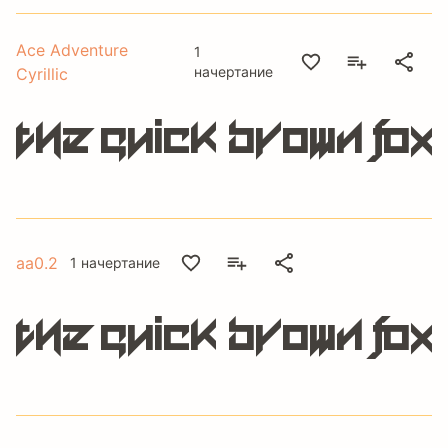
Ace Adventure
1
начертание
Cyrillic
The quick brown fox
aa0.2
1 начертание
The quick brown fox